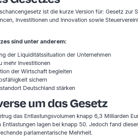
hancengesetz ist die kurze Version für: Gesetz zur 
en, Investitionen und Innovation sowie Steuerverei
tzes sind unter anderem:
ng der Liquiditätssituation der Unternehmen
u mehr Investitionen
ion der Wirtschaft begleiten
sfähigkeit sichern
sstandort Deutschland stärken
verse um das Gesetz
etrug das Entlastungsvolumen knapp 6,3 Milliarden Eur
ntlastungen lagen bei knapp 50. Jedoch fand dieser
prechende parlamentarische Mehrheit.