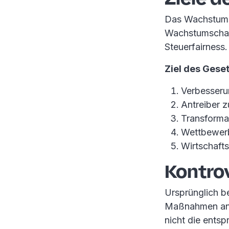
Das Wachstumsc
Wachstumschanc
Steuerfairness.
Ziel des Gese
Verbesseru
Antreiber z
Transformat
Wettbewerb
Wirtschaft
Kontro
Ursprünglich b
Maßnahmen an E
nicht die ents