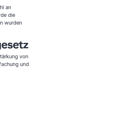
hl an
rde die
en wurden
gesetz
Stärkung von
nfachung und