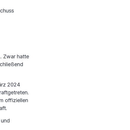
schuss
. Zwar hatte
chließend
ärz 2024
aftgetreten.
 offiziellen
ft.
 und