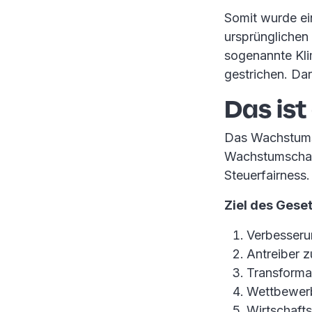
Somit wurde ei
ursprünglichen
sogenannte Kl
gestrichen. Dar
Das is
Das Wachstumsc
Wachstumschanc
Steuerfairness.
Ziel des Gese
Verbesseru
Antreiber z
Transformat
Wettbewerb
Wirtschaft