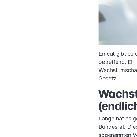
Erneut gibt es 
betreffend. Ei
Wachstumschanc
Gesetz.
Wachst
(endli
Lange hat es g
Bundesrat. Die
sogenannten V