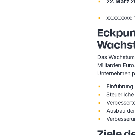
22. März 
xx.xx.xxxx:
Eckpun
Wachs
Das Wachstums
Milliarden Eur
Unternehmen pro
Einführung
Steuerlich
Verbessert
Ausbau der
Verbesseru
Ziele d