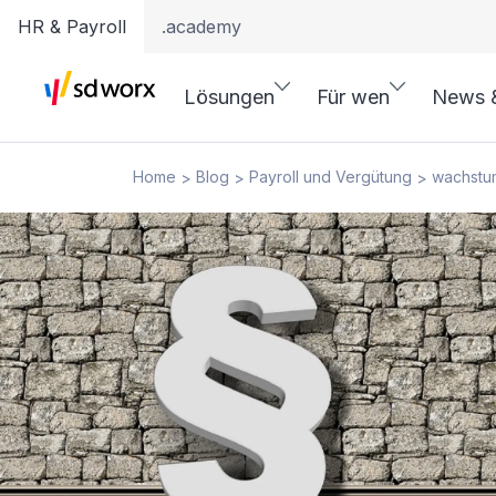
HR & Payroll
.academy
Lösungen
Für wen
News 
Home
Blog
Payroll und Vergütung
wachstu
>
>
>