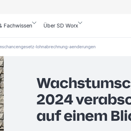
& Fachwissen
Über SD Worx
mschancengesetz-lohnabrechnung-aenderungen
Wachstumsc
2024 verabsc
auf einem Bli