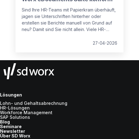
Sind Ihre HR-Teams mit Papierkram überhäuft,
jagen sie Unterschriften hinterher oder
erstellen sie Berichte manuell von Grund auf
neu? Damit sind Sie nicht allein. Viele HR-
Abteilungen stecken in veralteten Prozessen
fest, die Zeit verschwenden, Compliance-
27-04-2026
Risiken erhöhen und Mitarbeiter frustrieren.
Lösungen
Lohn- und Gehaltsabrechnung
HR-Lösungen
Workforce Management
SAP Solutions
Blog
Seminare
Newsletter
Über SD Worx