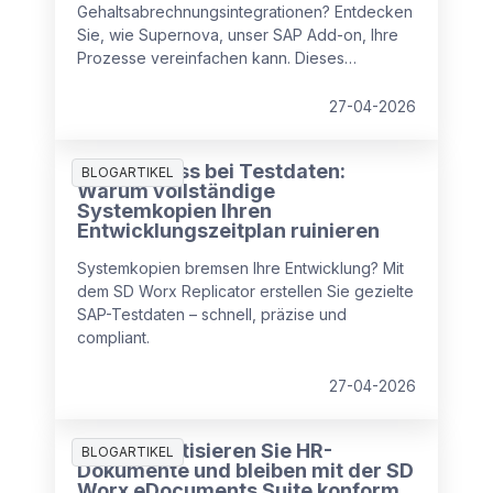
Gehaltsabrechnungsintegrationen? Entdecken
Sie, wie Supernova, unser SAP Add-on, Ihre
Prozesse vereinfachen kann. Dieses
innovative Add-On wurde entwickelt, um Ihre
SAP SuccessFactors Lohn- und
27-04-2026
Gehaltsabrechnungsintegration nahtlos und
effizient zu machen, damit Ihre
Der Engpass bei Testdaten:
Geschäftsprozesse reibungslos laufen.
BLOGARTIKEL
Warum vollständige
Systemkopien Ihren
Entwicklungszeitplan ruinieren
Systemkopien bremsen Ihre Entwicklung? Mit
dem SD Worx Replicator erstellen Sie gezielte
SAP-Testdaten – schnell, präzise und
compliant.
27-04-2026
So automatisieren Sie HR-
BLOGARTIKEL
Dokumente und bleiben mit der SD
Worx eDocuments Suite konform