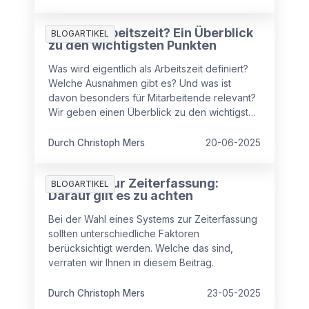
Was ist Arbeitszeit? Ein Überblick
BLOGARTIKEL
zu den wichtigsten Punkten
Was wird eigentlich als Arbeitszeit definiert?
Welche Ausnahmen gibt es? Und was ist
davon besonders für Mitarbeitende relevant?
Wir geben einen Überblick zu den wichtigsten
Punkten im Bereich „Arbeitszeit“ und klären
auf.
Durch Christoph Mers
20-06-2025
Systeme zur Zeiterfassung:
BLOGARTIKEL
Darauf gilt es zu achten
Bei der Wahl eines Systems zur Zeiterfassung
sollten unterschiedliche Faktoren
berücksichtigt werden. Welche das sind,
verraten wir Ihnen in diesem Beitrag.
Durch Christoph Mers
23-05-2025