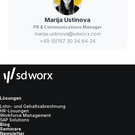
Marija
Ustinova
PR & Communications Manager
marija.ustinova@sdworx.com
+49 (0)157 30 34 64 24
Lösungen
Lohn- und Gehaltsabrechnung
HR-Lösungen
Workforce Management
SAP Solutions
Blog
Seminare
Newsletter