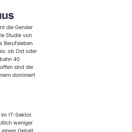
aus
int die Gender
ie Studie von
s Berufsleben
is: ob Ost oder
ufbahn 40
offen sind die
nern dominiert
 im IT-Sektor.
utlich weniger
t einem Gehalt