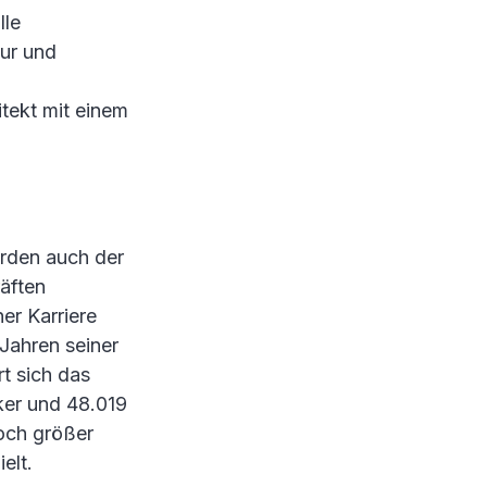
lle
eur und
itekt mit einem
urden auch der
äften
er Karriere
Jahren seiner
t sich das
ker und 48.019
Noch größer
elt.