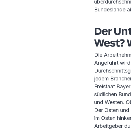
überdurchschni
Bundeslande a
Der Un
West? W
Die Arbeitnehm
Angeführt wird
Durchschnittsg
jedem Branchen
Freistaat Baye
südlichen Bund
und Westen. Ob
Der Osten und 
im Osten hinken
Arbeitgeber du