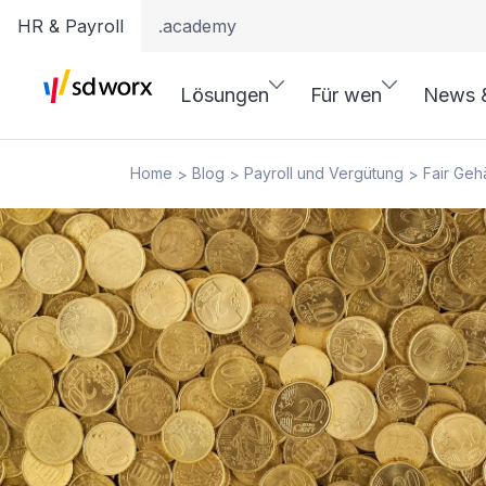
HR & Payroll
.academy
Lösungen
Für wen
News 
Home
Blog
Payroll und Vergütung
Fair Gehä
>
>
>