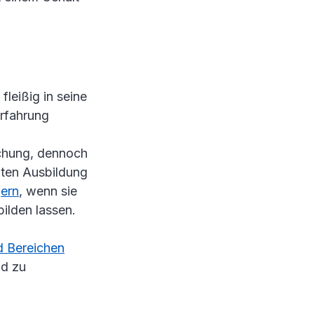
leißig in seine
erfahrung
ichung, dennoch
uten Ausbildung
gern
, wenn sie
ilden lassen.
d Bereichen
nd zu