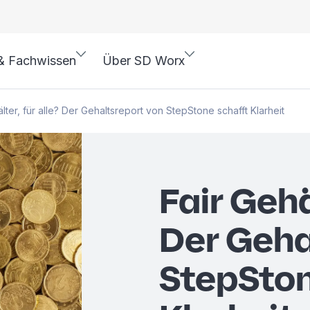
& Fachwissen
Über SD Worx
lter, für alle? Der Gehaltsreport von StepStone schafft Klarheit
Fair Gehä
Der Geha
StepSton