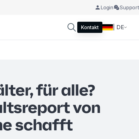
Login
Support
| DE
Kontakt
lter, für alle?
ltsreport von
e schafft