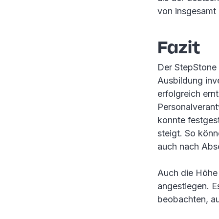
von insgesamt 
Fazit
Der StepStone 
Ausbildung inv
erfolgreich ern
Personalverant
konnte festges
steigt. So kön
auch nach Absc
Auch die Höhe d
angestiegen. Es
beobachten, a