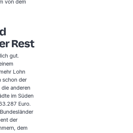
lem von dem
nd
er Rest
ich gut.
 einem
 mehr Lohn
n schon der
 die anderen
ädte im Süden
 63.287 Euro.
e Bundesländer
ient der
ommern, dem