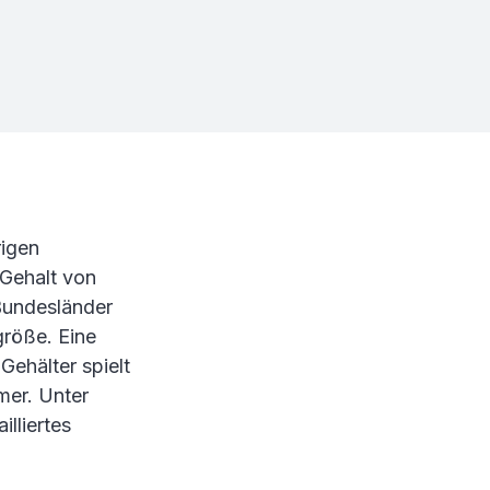
rigen
 Gehalt von
 Bundesländer
röße. Eine
Gehälter spielt
mer. Unter
illiertes