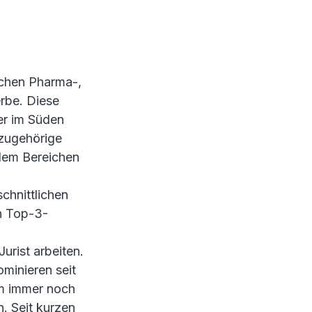
ichen Pharma-,
rbe. Diese
er im Süden
azugehörige
 dem Bereichen
chnittlichen
n Top-3-
Jurist arbeiten.
minieren seit
um immer noch
. Seit kurzen