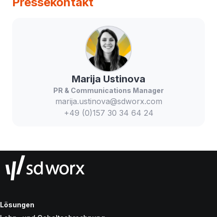
Pressekontakt
Marija
Ustinova
PR & Communications Manager
marija.ustinova@sdworx.com
+49 (0)157 30 34 64 24
Lösungen