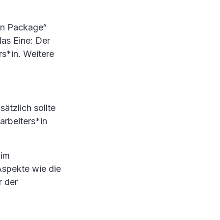
on Package“
das Eine: Der
rs*in. Weitere
ätzlich sollte
arbeiters*in
 im
Aspekte wie die
r der