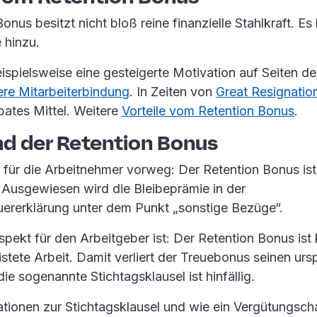
onus besitzt nicht bloß reine finanzielle Stahlkraft. 
e hinzu.
ispielsweise eine gesteigerte Motivation auf Seiten d
re Mitarbeiterbindung
. In Zeiten von
Great Resignatio
bates Mittel. Weitere
Vorteile vom Retention Bonus
.
nd der Retention Bonus
 für die Arbeitnehmer vorweg: Der Retention Bonus ist
. Ausgewiesen wird die Bleibeprämie in der
rerklärung unter dem Punkt „sonstige Bezüge“.
spekt für den Arbeitgeber ist: Der Retention Bonus ist
eistete Arbeit. Damit verliert der Treuebonus seinen ur
ie sogenannte Stichtagsklausel ist hinfällig.
ationen zur Stichtagsklausel und wie ein Vergütungsch