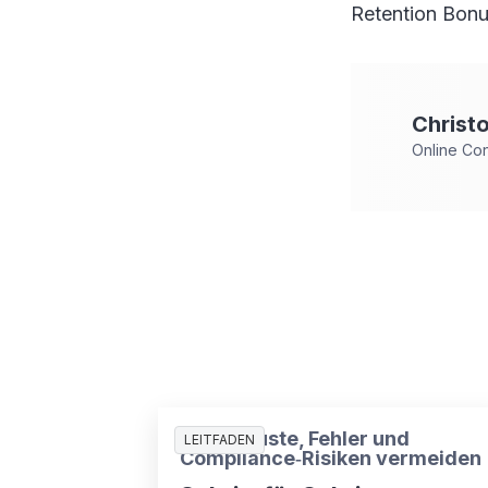
Retention Bonu
Christ
Online Co
Zeitverluste, Fehler und
LEITFADEN
Compliance‑Risiken vermeiden