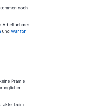
Es kommen noch
er Arbeitnehmer
n
und
War for
 keine Prämie
sprünglichen
arakter beim