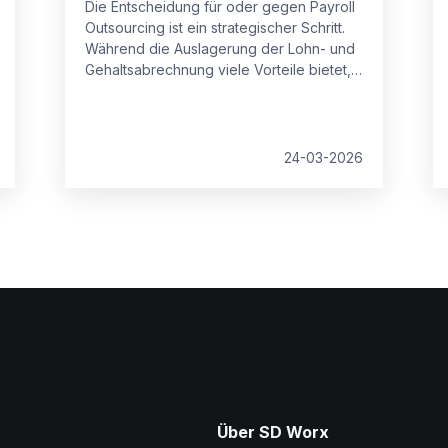
Die Entscheidung für oder gegen Payroll
Outsourcing ist ein strategischer Schritt.
Während die Auslagerung der Lohn- und
Gehaltsabrechnung viele Vorteile bietet,
gibt es auch Punkte, die Unternehmen
beachten sollten.
24-03-2026
Über SD Worx