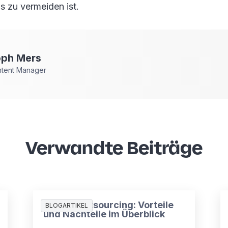
s zu vermeiden ist.
oph
Mers
ntent Manager
Verwandte Beiträge
Payroll Outsourcing: Vorteile
BLOGARTIKEL
und Nachteile im Überblick