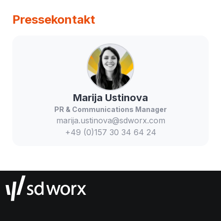
Pressekontakt
Marija
Ustinova
PR & Communications Manager
marija.ustinova@sdworx.com
+49 (0)157 30 34 64 24