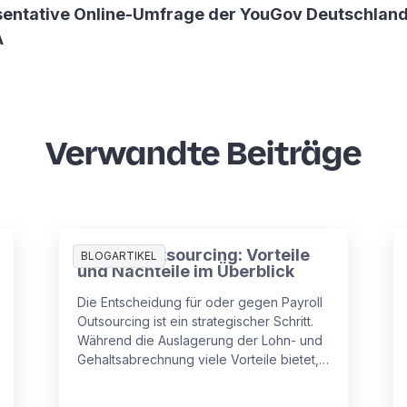
sentative Online-Umfrage der YouGov Deutschlan
A
Verwandte Beiträge
Payroll Outsourcing: Vorteile
BLOGARTIKEL
und Nachteile im Überblick
Die Entscheidung für oder gegen Payroll
Outsourcing ist ein strategischer Schritt.
Während die Auslagerung der Lohn- und
Gehaltsabrechnung viele Vorteile bietet,
gibt es auch Punkte, die Unternehmen
beachten sollten.