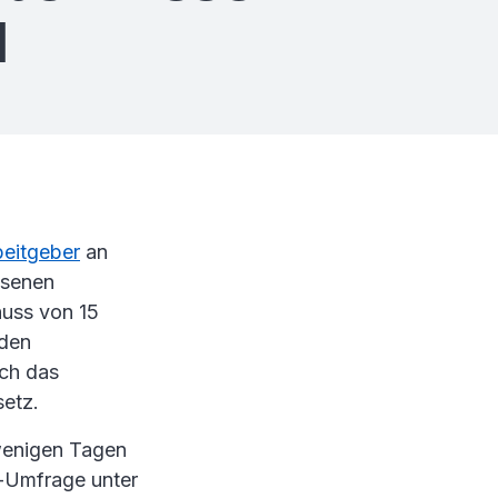
d
beitgeber
an
ossenen
uss von 15
 den
rch das
etz.
 wenigen Tagen
e-Umfrage unter