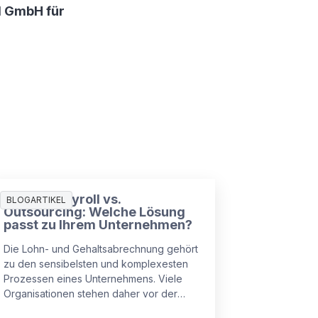
d GmbH für
Inhouse Payroll vs.
BLOGARTIKEL
Outsourcing: Welche Lösung
passt zu Ihrem Unternehmen?
Die Lohn- und Gehaltsabrechnung gehört
zu den sensibelsten und komplexesten
Prozessen eines Unternehmens. Viele
Organisationen stehen daher vor der
zentralen Frage: Payroll intern abwickeln