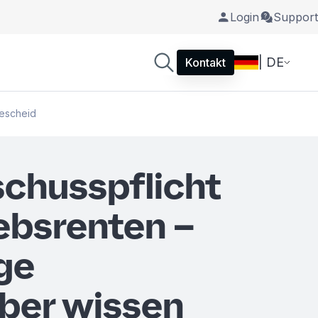
Login
Support
| DE
Kontakt
Bescheid
chusspflicht
iebsrenten –
ge
ber wissen