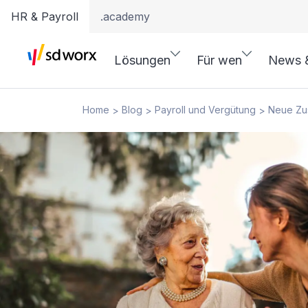
HR & Payroll
.academy
Lösungen
Für wen
News 
Home
Blog
Payroll und Vergütung
Neue Zus
>
>
>