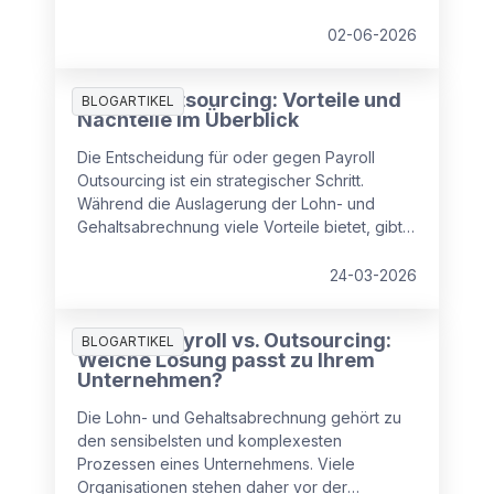
Fehleranfälligkeit und Compliance‑Risiken.
Lesen Sie, wie Sie in drei Schritten strukturiert
02-06-2026
gegensteuern und Kosten, Zeit und Sicherheit
zurückgewinnen.
Payroll Outsourcing: Vorteile und
BLOGARTIKEL
Nachteile im Überblick
Die Entscheidung für oder gegen Payroll
Outsourcing ist ein strategischer Schritt.
Während die Auslagerung der Lohn- und
Gehaltsabrechnung viele Vorteile bietet, gibt
es auch Punkte, die Unternehmen beachten
sollten.
24-03-2026
Inhouse Payroll vs. Outsourcing:
BLOGARTIKEL
Welche Lösung passt zu Ihrem
Unternehmen?
Die Lohn- und Gehaltsabrechnung gehört zu
den sensibelsten und komplexesten
Prozessen eines Unternehmens. Viele
Organisationen stehen daher vor der