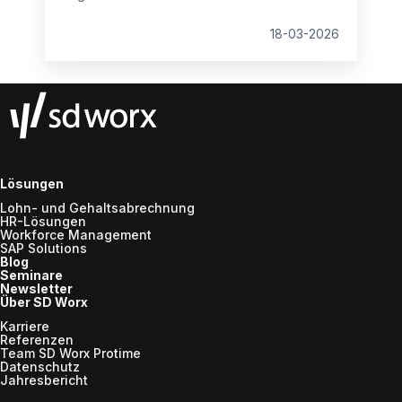
zentralen Frage: Payroll intern abwickeln oder
an einen externen Dienstleister auslagern?
18-03-2026
Lösungen
Lohn- und Gehaltsabrechnung
HR-Lösungen
Workforce Management
SAP Solutions
Blog
Seminare
Newsletter
Über SD Worx
Karriere
Referenzen
Team SD Worx Protime
Datenschutz
Jahresbericht