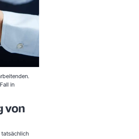
arbeitenden.
all in
g von
 tatsächlich