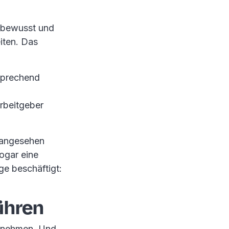
g bewusst und
iten. Das
tsprechend
rbeitgeber
 angesehen
ogar eine
age beschäftigt:
ühren
ternehmen. Und