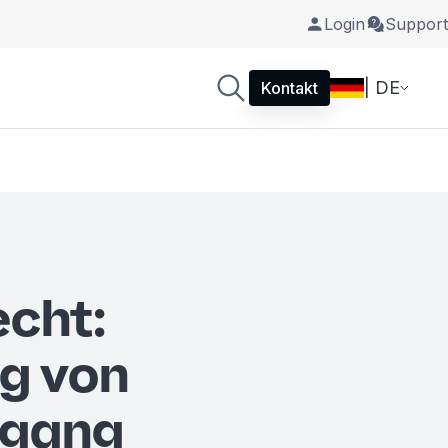
Login
Support
| DE
Kontakt
echt:
g von
ngang