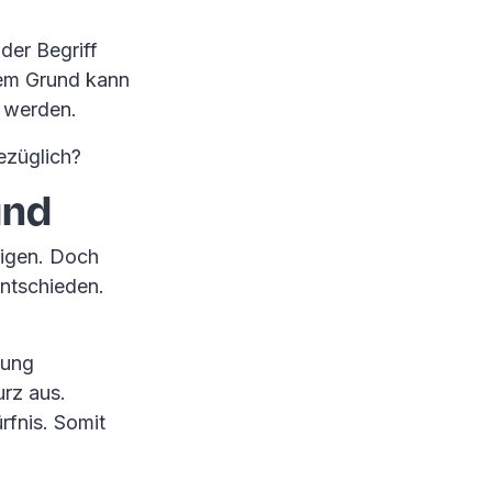
der Begriff
sem Grund kann
n werden.
bezüglich?
and
tigen. Doch
entschieden.
hung
urz aus.
rfnis. Somit