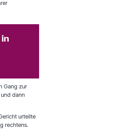
rer
 in
n Gang zur
n und dann
ericht urteilte
g rechtens.