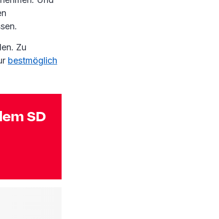
en
ssen.
den. Zu
ur
bestmöglich
 dem SD