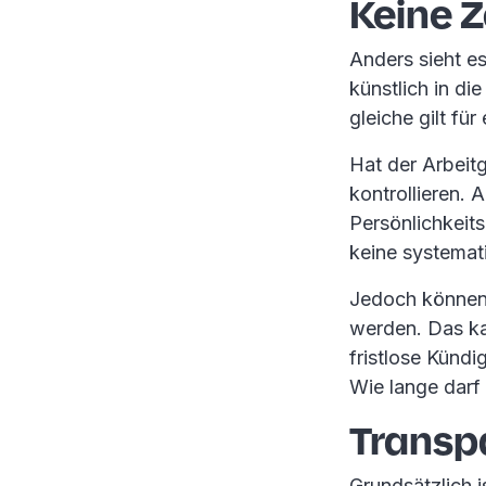
Keine Z
Anders sieht e
künstlich in di
gleiche gilt fü
Hat der Arbeit
kontrollieren. 
Persönlichkeit
keine systemat
Jedoch können
werden. Das k
fristlose Kündi
Wie lange darf 
Transp
Grundsätzlich i