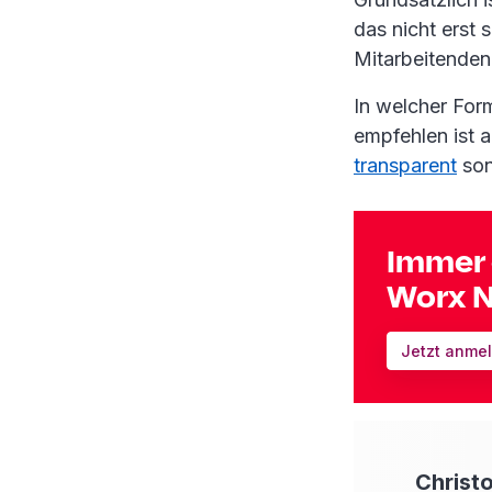
das nicht erst 
Mitarbeitenden 
In welcher For
empfehlen ist 
transparent
son
Immer 
Worx N
Jetzt anme
Christ