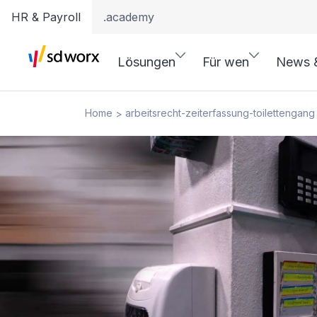
HR & Payroll
.academy
Lösungen
Für wen
News 
Home
arbeitsrecht-zeiterfassung-toilettengang
>