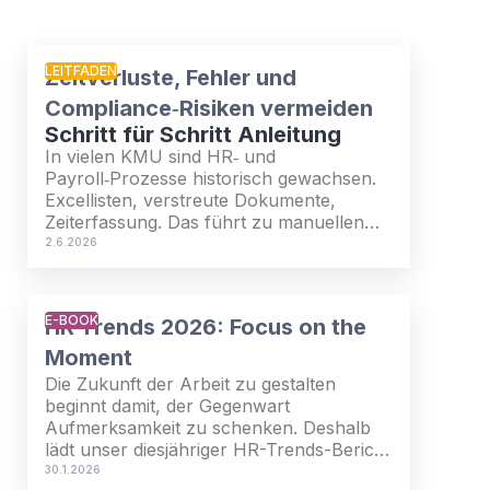
LEITFADEN
Zeitverluste, Fehler und
Compliance‑Risiken vermeiden
Schritt für Schritt Anleitung
In vielen KMU sind HR‑ und
Payroll‑Prozesse historisch gewachsen.
Excellisten, verstreute Dokumente,
Zeiterfassung. Das führt zu manuellen
Aufwänden, erhöht die Fehleranfälligkeit
2.6.2026
und Compliance‑Risiken. Lesen Sie, wie
Sie in drei Schritten strukturiert
gegensteuern und Kosten, Zeit und
E-BOOK
HR Trends 2026: Focus on the
Sicherheit zurückgewinnen.
Moment
Die Zukunft der Arbeit zu gestalten
beginnt damit, der Gegenwart
Aufmerksamkeit zu schenken. Deshalb
lädt unser diesjähriger HR-Trends-Bericht
Sie dazu ein, den Moment in den Fokus
30.1.2026