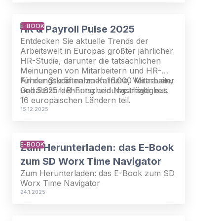
zu rücken, innezuhalten und zu
reflektieren, wo wir heute stehen.
E-BOOK
HR & Payroll Pulse 2025
Entdecken Sie aktuelle Trends der
Arbeitswelt in Europas größter jährlicher
HR-Studie, darunter die tatsächlichen
Meinungen von Mitarbeitern und HR-
Führungskräften zu Karriere, Vertrauen,
An der Studie nahmen 16.000 Mitarbeiter
Gehaltsabrechnung und Nachhaltigkeit.
und 5.625 HR-Entscheidungsträger aus
16 europäischen Ländern teil.
15.12.2025
E-BOOK
Zum Herunterladen: das E-Book
zum SD Worx Time Navigator
Zum Herunterladen: das E-Book zum SD
Worx Time Navigator
24.1.2025