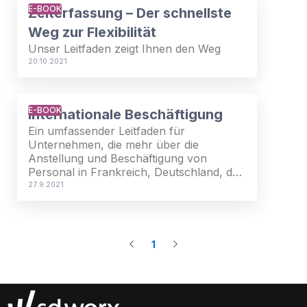
E-BOOK
Zeiterfassung – Der schnellste
Weg zur Flexibilität
Unser Leitfaden zeigt Ihnen den Weg
20.10.2021
E-BOOK
Internationale Beschäftigung
Ein umfassender Leitfaden für
Unternehmen, die mehr über die
Anstellung und Beschäftigung von
Personal in Frankreich, Deutschland, den
Niederlanden, Belgien oder Luxemburg
27.9.2021
wissen möchten. Laden Sie sich das
Whitepaper mit hilfreichen Informationen
herunter
1