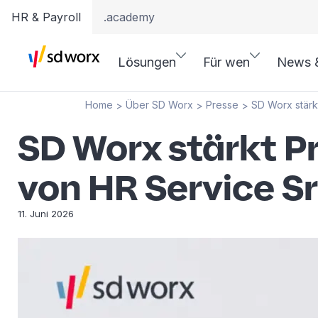
HR & Payroll
.academy
Lösungen
Für wen
News 
Home
Über SD Worx
Presse
SD Worx stärk
>
>
>
SD Worx stärkt P
von HR Service Sr
11. Juni 2026