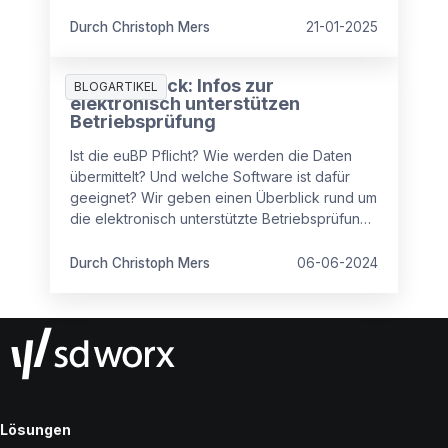
die Teilnahme verpflichtend ist. Und wie
Arbeitgeber sich trotzdem noch von der
Durch Christoph Mers
21-01-2025
euBP-Pflicht befreien können.
euBP im Blick: Infos zur
BLOGARTIKEL
elektronisch unterstützen
Betriebsprüfung
Ist die euBP Pflicht? Wie werden die Daten
übermittelt? Und welche Software ist dafür
geeignet? Wir geben einen Überblick rund um
die elektronisch unterstützte Betriebsprüfung,
kurz euBP.
Durch Christoph Mers
06-06-2024
Lösungen