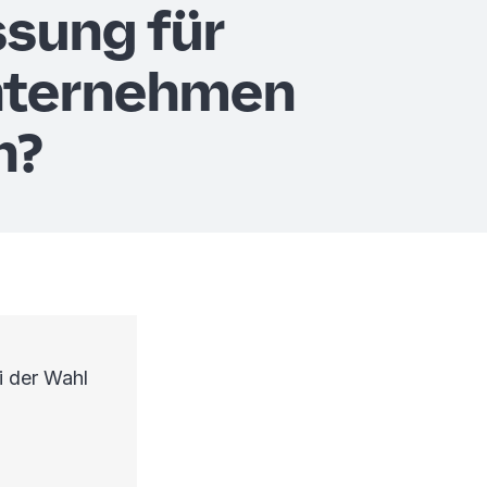
ssung für
nternehmen
n?
i der Wahl