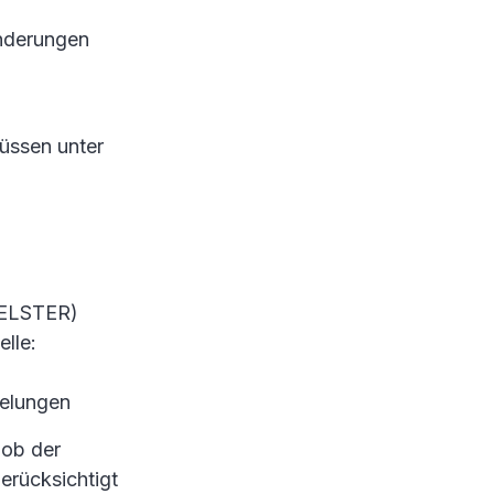
Änderungen
üssen unter
(ELSTER)
lle:
gelungen
 ob der
erücksichtigt