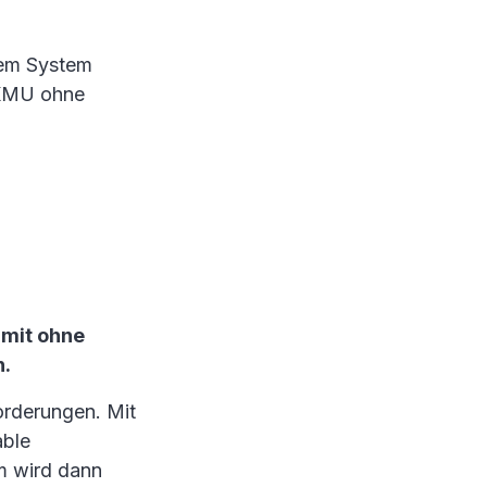
nem System
r KMU ohne
 mit ohne
n.
orderungen. Mit
able
em wird dann