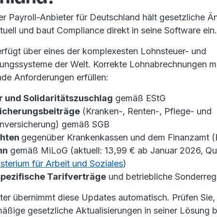
er Payroll-Anbieter für Deutschland hält gesetzliche 
uell und baut Compliance direkt in seine Software ein.
rfügt über eines der komplexesten Lohnsteuer- und
rungssysteme der Welt. Korrekte Lohnabrechnungen m
de Anforderungen erfüllen:
 und Solidaritätszuschlag
gemäß EStG
sicherungsbeiträge
(Kranken-, Renten-, Pflege- und
enversicherung) gemäß SGB
chten
gegenüber Krankenkassen und dem Finanzamt 
hn
gemäß MiLoG (aktuell: 13,99 € ab Januar 2026, Que
terium für Arbeit und Soziales
)
pezifische Tarifverträge
und betriebliche Sonderre
eter übernimmt diese Updates automatisch. Prüfen Sie,
mäßige gesetzliche Aktualisierungen in seiner Lösung b