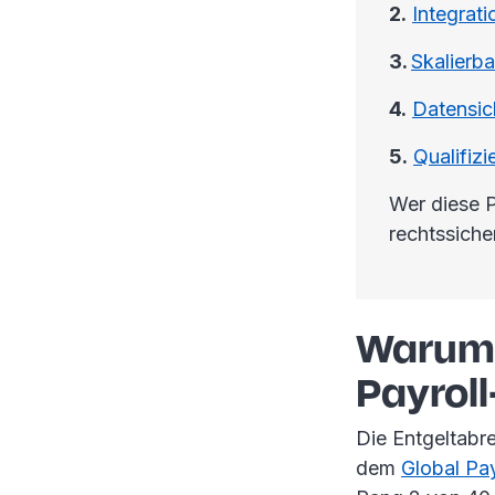
2.
Integrat
3.
Skalierba
4.
Datensic
5.
Qualifizi
Wer diese P
rechtssiche
Warum i
Payroll
Die Entgeltabr
dem
Global Pa