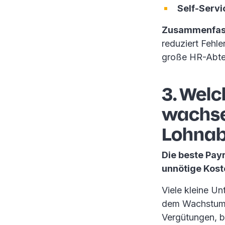
Self-Servi
Zusammenfas
reduziert Fehle
große HR-Abte
3. Welc
wachse
Lohnab
Die beste Pay
unnötige Kost
Viele kleine U
dem Wachstum k
Vergütungen, b