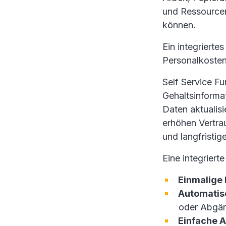
und Ressourcen
können.
Ein integrierte
Personalkoste
Self Service Fu
Gehaltsinforma
Daten aktualisi
erhöhen Vertra
und langfristi
Eine integrier
Einmalige
Automatis
oder Abgä
Einfache 