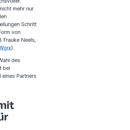
hsvoller.
nicht mehr nur
den
ellungen Schritt
 Form von
ß Frauke Neels,
 Worx
).
Wahl des
t bei
l eines Partners
mit
ür