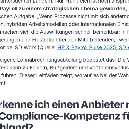
untersuchten Ländern. Nur Frankreich ist noch anspruc
Payroll zu einem strategischen Thema geworden,
ischen Aufgabe. „Wenn Prozesse nicht mit sich ändern
n, hybriden Arbeitsmodellen oder internationalen Einst
 machen sich die Auswirkungen schnell bemerkbar: in
gerungen und Frustration bei den Mitarbeitenden,“ wei
tor bei SD Worx (Quelle:
HR & Payroll Pulse 2025, SD
eigene Lohnabrechnungsabteilung bedeutet das: Die 
ters kann zu Fehlern, Bußgeldern und Vertrauensverlus
führen. Dieser Leitfaden zeigt, worauf es bei der Wah
mt.
erkenne ich einen Anbieter 
 Compliance-Kompetenz f
hland?