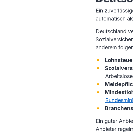
Ein zuverlässig
automatisch akt
Deutschland ve
Sozialversiche
anderem folgen
Lohnsteuer
Sozialver
Arbeitslos
Meldepfli
Mindestlo
Bundesminis
Branchens
Ein guter Anbi
Anbieter regel