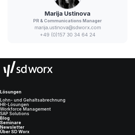
Marija
Ustinova
PR & Communications Manager
marija.ustinova@sdworx.com
+49 (0)157 30 34 64 24
Lösungen
Lohn- und Gehaltsabrechnung
HR-Lösungen
Workforce Management
SAP Solutions
Blog
Seminare
Newsletter
Über SD Worx