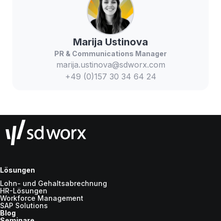
Marija
Ustinova
PR & Communications Manager
marija.ustinova@sdworx.com
+49 (0)157 30 34 64 24
Lösungen
Lohn- und Gehaltsabrechnung
HR-Lösungen
Workforce Management
SAP Solutions
Blog
Seminare