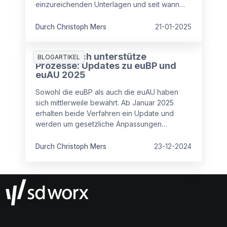
einzureichenden Unterlagen und seit wann
die Teilnahme verpflichtend ist. Und wie
Arbeitgeber sich trotzdem noch von der
Durch Christoph Mers
21-01-2025
euBP-Pflicht befreien können.
Elektronisch unterstütze
BLOGARTIKEL
Prozesse: Updates zu euBP und
euAU 2025
Sowohl die euBP als auch die euAU haben
sich mittlerweile bewährt. Ab Januar 2025
erhalten beide Verfahren ein Update und
werden um gesetzliche Anpassungen
erweitert. Das müssen Arbeitgeber wissen.
Durch Christoph Mers
23-12-2024