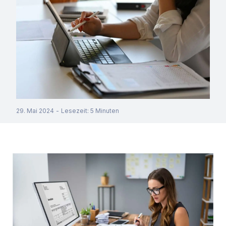
29. Mai 2024
-
Lesezeit
:
5
Minuten