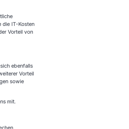
tliche
e die IT-Kosten
er Vorteil von
sich ebenfalls
eiterer Vorteil
ngen sowie
s mit.
echen.