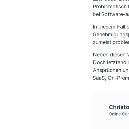
Problematisch 
bei Software-a
In diesem Fall 
Genehmigungsp
zumeist proble
Neben diesen V
Doch letztendl
Ansprüchen und
SaaS, On-Premi
Christ
Online Co