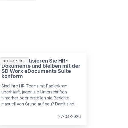
So automatisieren Sie HR-
BLOGARTIKEL
Dokumente und bleiben mit der
SD Worx eDocuments Suite
konform
Sind Ihre HR-Teams mit Papierkram
überhäuft, jagen sie Unterschriften
hinterher oder erstellen sie Berichte
manuell von Grund auf neu? Damit sind
Sie nicht allein. Viele HR-Abteilungen
stecken in veralteten Prozessen fest, die
27-04-2026
Zeit verschwenden, Compliance-Risiken
erhöhen und Mitarbeiter frustrieren.