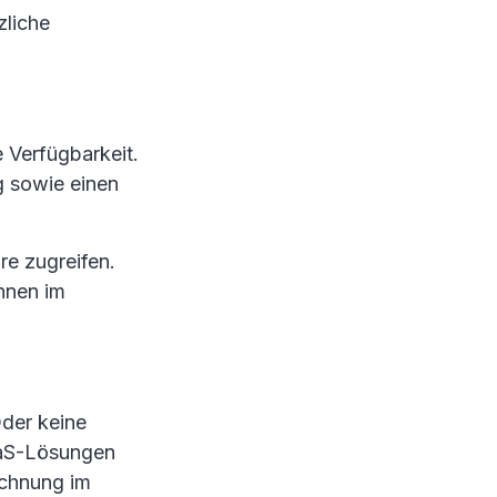
zliche
e Verfügbarkeit.
g sowie einen
re zugreifen.
nnen im
der keine
SaaS-Lösungen
echnung im