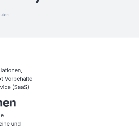
nuten
lationen,
t Vorbehalte
vice (SaaS)
onen
ie
leine und