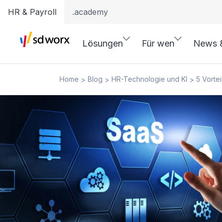
HR & Payroll
.academy
Lösungen
Für wen
News 
Home
Blog
HR-Technologie und KI
5 Vorte
>
>
>