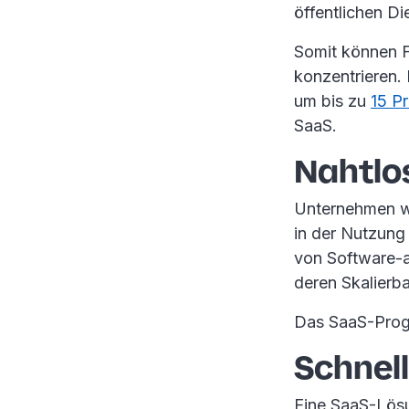
öffentlichen D
Somit können F
konzentrieren.
um bis zu
15 P
SaaS.
Nahtlo
Unternehmen wa
in der Nutzung 
von Software-a
deren Skalierba
Das SaaS-Prog
Schnel
Eine SaaS-Lös