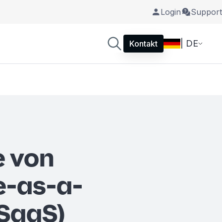
Login
Support
| DE
Kontakt
e von
e-as-a-
(SaaS)