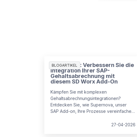
Supernova: Verbessern Sie die
BLOGARTIKEL
Integration Ihrer SAP-
Gehaltsabrechnung mit
diesem SD Worx Add-On
Kämpfen Sie mit komplexen
Gehaltsabrechnungsintegrationen?
Entdecken Sie, wie Supernova, unser
SAP Add-on, Ihre Prozesse vereinfachen
kann. Dieses innovative Add-On wurde
entwickelt, um Ihre SAP SuccessFactors
27-04-2026
Lohn- und Gehaltsabrechnungsintegration
nahtlos und effizient zu machen, damit