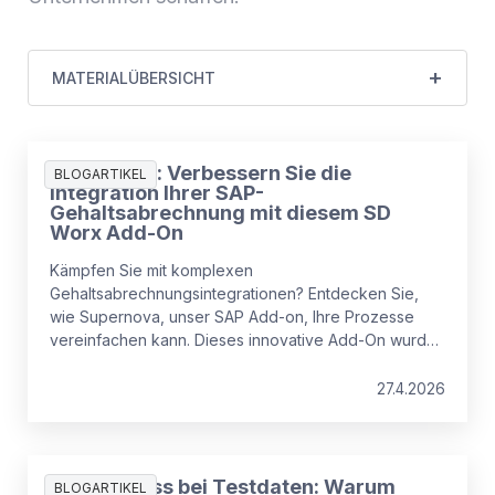
MATERIALÜBERSICHT
Supernova: Verbessern Sie die
BLOGARTIKEL
Integration Ihrer SAP-
Gehaltsabrechnung mit diesem SD
Worx Add-On
Kämpfen Sie mit komplexen
Gehaltsabrechnungsintegrationen? Entdecken Sie,
wie Supernova, unser SAP Add-on, Ihre Prozesse
vereinfachen kann. Dieses innovative Add-On wurde
entwickelt, um Ihre SAP SuccessFactors Lohn- und
Gehaltsabrechnungsintegration nahtlos und effizient
27.4.2026
zu machen, damit Ihre Geschäftsprozesse reibungslos
laufen.
Der Engpass bei Testdaten: Warum
BLOGARTIKEL