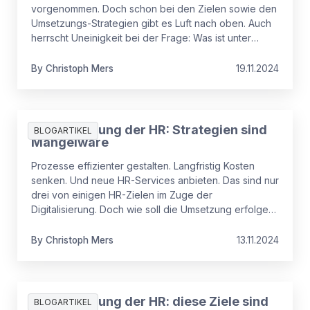
vorgenommen. Doch schon bei den Zielen sowie den
Umsetzungs-Strategien gibt es Luft nach oben. Auch
herrscht Uneinigkeit bei der Frage: Was ist unter
Digitalisierung der HR zu verstehen?
By
Christoph
Mers
19.11.2024
Digitalisierung der HR: Strategien sind
BLOGARTIKEL
Mangelware
Prozesse effizienter gestalten. Langfristig Kosten
senken. Und neue HR-Services anbieten. Das sind nur
drei von einigen HR-Zielen im Zuge der
Digitalisierung. Doch wie soll die Umsetzung erfolgen?
Das sind die Digitalisierungs-Strategien.
By
Christoph
Mers
13.11.2024
Digitalisierung der HR: diese Ziele sind
BLOGARTIKEL