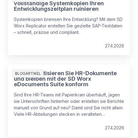
vollständige Systemkopien Ihren
Entwicklungszeitplan ruinieren
Systemkopien bremsen Ihre Entwicklung? Mit dem SD
Worx Replicator erstellen Sie gezielte SAP-Testdaten
– schnell, präzise und compliant.
27.4.2026
So automatisieren Sie HR-Dokumente
BLOGARTIKEL
und bleiben mit der SD Worx
eDocuments Suite konform
Sind Ihre HR-Teams mit Papierkram überhäuft, jagen
sie Unterschriften hinterher oder erstellen sie Berichte
manuell von Grund auf neu? Damit sind Sie nicht allein.
Viele HR-Abteilungen stecken in veralteten
Prozessen fest, die Zeit verschwenden, Compliance-
Risiken erhöhen und Mitarbeiter frustrieren.
27.4.2026