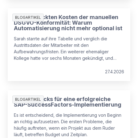
Die versteckten Kosten der manuellen
BLOGARTIKEL
DSGVO-Konformität: Warum
Automatisierung nicht mehr optional ist
Sarah starrte auf ihre Tabelle und verglich die
Austrittsdaten der Mitarbeiter mit den
Aufbewahrungsfristen. Ein weiterer ehemaliger
Kollege hatte vor sechs Monaten gekündigt, und
seine personenbezogenen Daten waren immer noch
im SAP-System gespeichert.
27.4.2026
Tipps & Tricks für eine erfolgreiche
BLOGARTIKEL
SAP-SuccessFactors-Implementierung
Es ist entscheidend, die Implementierung von Beginn
an richtig aufzusetzen. Die ersten Probleme, die
häufig auftreten, wenn ein Projekt aus dem Ruder
läuft, betreffen Budget und Zeitplan.