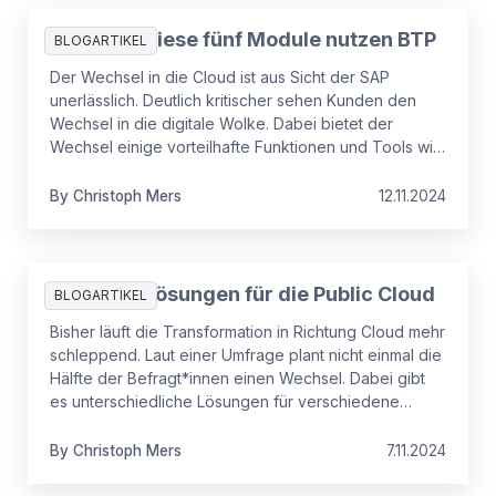
SAP BTP: Diese fünf Module nutzen BTP
BLOGARTIKEL
Der Wechsel in die Cloud ist aus Sicht der SAP
unerlässlich. Deutlich kritischer sehen Kunden den
Wechsel in die digitale Wolke. Dabei bietet der
Wechsel einige vorteilhafte Funktionen und Tools wie
SAP BTP.
By
Christoph
Mers
12.11.2024
SAP: fünf Lösungen für die Public Cloud
BLOGARTIKEL
Bisher läuft die Transformation in Richtung Cloud mehr
schleppend. Laut einer Umfrage plant nicht einmal die
Hälfte der Befragt*innen einen Wechsel. Dabei gibt
es unterschiedliche Lösungen für verschiedene
Bedürfnisse.
By
Christoph
Mers
7.11.2024