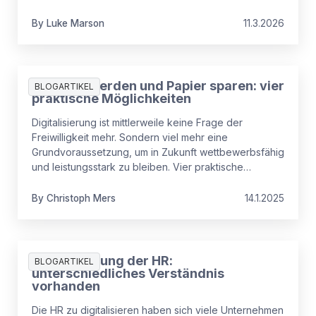
By
Luke
Marson
11.3.2026
Digitaler werden und Papier sparen: vier
BLOGARTIKEL
praktische Möglichkeiten
Digitalisierung ist mittlerweile keine Frage der
Freiwilligkeit mehr. Sondern viel mehr eine
Grundvoraussetzung, um in Zukunft wettbewerbsfähig
und leistungsstark zu bleiben. Vier praktische
Möglichkeiten wie Unternehmen durch den Verzicht
auf Papier digitaler werden
By
Christoph
Mers
14.1.2025
Digitalisierung der HR:
BLOGARTIKEL
unterschiedliches Verständnis
vorhanden
Die HR zu digitalisieren haben sich viele Unternehmen