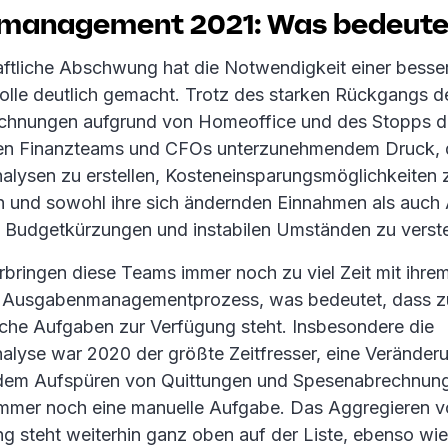
management 2021: Was bedeute
aftliche Abschwung hat die Notwendigkeit einer besse
olle deutlich gemacht. Trotz des starken Rückgangs d
hnungen aufgrund von Homeoffice und des Stopps d
en Finanzteams und CFOs unterzunehmendem Druck, de
lysen zu erstellen, Kosteneinsparungsmöglichkeiten 
ren und sowohl ihre sich ändernden Einnahmen als auc
n Budgetkürzungen und instabilen Umständen zu verst
bringen diese Teams immer noch zu viel Zeit mit ihre
 Ausgabenmanagementprozess, was bedeutet, dass zu
ische Aufgaben zur Verfügung steht. Insbesondere die
lyse war 2020 der größte Zeitfresser, eine Veränder
dem Aufspüren von Quittungen und Spesenabrechnung
immer noch eine manuelle Aufgabe. Das Aggregieren v
ng steht weiterhin ganz oben auf der Liste, ebenso wie