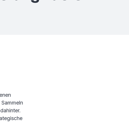
genen
as Sammeln
dahinter.
rategische