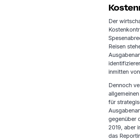
Kosten
Der wirtsch
Kostenkontr
Spesenabrec
Reisen steh
Ausgabenana
identifizie
inmitten vo
Dennoch ver
allgemeinen
für strateg
Ausgabenana
gegenüber 
2019, aber 
das Reporti