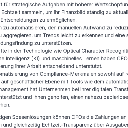
t für strategische Aufgaben mit höherer Wertschöpfung
 Echtzeit sammeln, um ihr Finanzbild ständig zu aktual
 Entscheidungen zu ermöglichen.
n zu automatisieren, den manuellen Aufwand zu reduz
 aggregieren, um Trends leicht zu erkennen und eine 
idungsfindung zu unterstützen.
itte in der Technologie wie Optical Character Recogni
he Intelligenz (KI) und maschinelles Lernen haben CFO
sierung ihrer Arbeit entscheidend unterstützt.
omatisierung von Compliance-Merkmalen sowohl auf re
 auf geschäftlicher Ebene mit Tools wie dem automatis
anagement hat Unternehmen bei ihrer digitalen Trans
nterstützt und ihnen geholfen, einen nahezu papierlos
chen.
htigen Spesenlösungen können CFOs die Zahlungen an 
n und gleichzeitig Echtzeit-Transparenz über Ausgabe