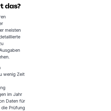
t das?
ren
er
er meisten
taillierte
zu
h Ausgaben
ehen.
m
 wenig Zeit
ung
en im Jahr
on Daten für
 die Prüfung