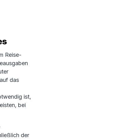
es
m Reise-
iseausgaben
uter
 auf das
twendig ist,
isten, bei
e
ließlich der