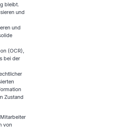
 bleibt.
isieren und
ieren und
solide
tion (OCR),
s bei der
chtlicher
ierten
formation
en Zustand
Mitarbeiter
n von