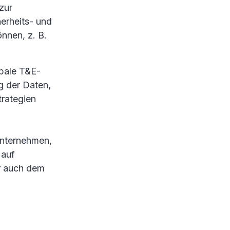
zur
herheits- und
nnen, z. B.
obale T&E-
g der Daten,
trategien
Unternehmen,
 auf
r auch dem