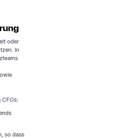
erung
lt oder
tzen. In
nzteams
sowie
n CFOs:
rends
, so dass