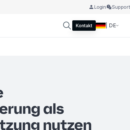
Login
Support
| DE
Kontakt
e
ierung als
tzung nutzen