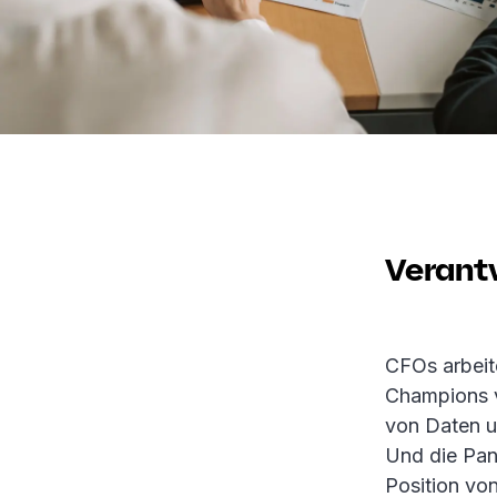
Verant
CFOs arbeit
Champions v
von Daten un
Und die Pan
Position vo