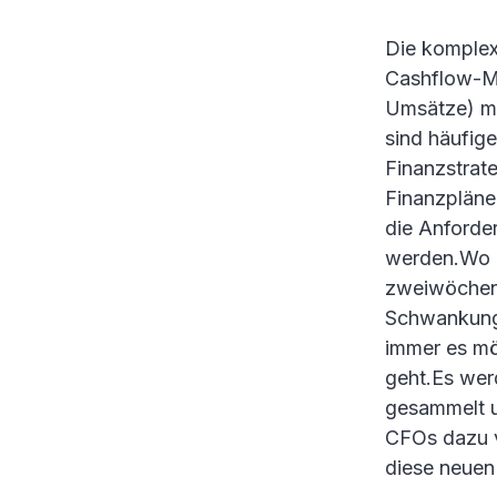
Die komplex
Cashflow-Ma
Umsätze) me
sind häufige
Finanzstrat
Finanzpläne,
die Anforder
werden.Wo da
zweiwöchentl
Schwankunge
immer es mö
geht.Es wer
gesammelt u
CFOs dazu v
diese neuen