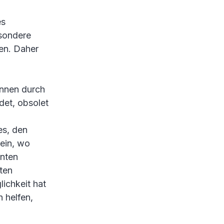
es
esondere
en. Daher
önnen durch
ndet, obsolet
es, den
ein, wo
unten
ten
ichkeit hat
 helfen,