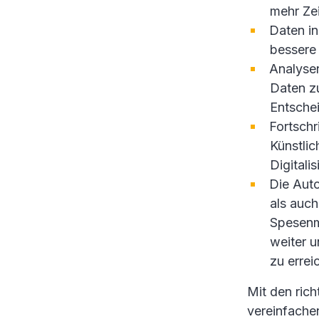
mehr Zei
Daten in
bessere
Analyse
Daten zu
Entsche
Fortschr
Künstlic
Digitali
Die Aut
als auch
Spesenm
weiter u
zu errei
Mit den ric
vereinfache