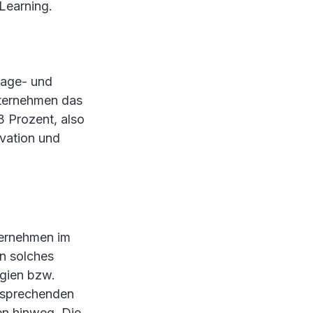
Learning.
rage- und
nternehmen das
3 Prozent, also
ivation und
ternehmen im
in solches
ogien bzw.
ntsprechenden
en hinweg. Die