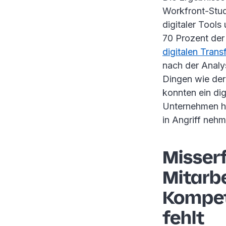
Workfront-Stud
digitaler Tools
70 Prozent der
digitalen Tran
nach der Analys
Dingen wie der
konnten ein di
Unternehmen ha
in Angriff neh
Misser
Mitarbe
Kompet
fehlt