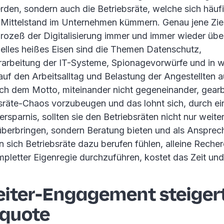
den, sondern auch die Betriebsräte, welche sich häuf
 Mittelstand im Unternehmen kümmern. Genau jene Zi
rozeß der Digitalisierung immer und immer wieder üb
ielles heißes Eisen sind die Themen Datenschutz,
rarbeitung der IT-Systeme, Spionagevorwürfe und in wi
 auf den Arbeitsalltag und Belastung der Angestellten 
ach dem Motto, miteinander nicht gegeneinander, gearb
sräte-Chaos vorzubeugen und das lohnt sich, durch ein
ersparnis, sollten sie den Betriebsräten nicht nur weite
überbringen, sondern Beratung bieten und als Ansprec
en sich Betriebsräte dazu berufen fühlen, alleine Reche
mpletter Eigenregie durchzuführen, kostet das Zeit un
eiter-Engagement steigert
squote