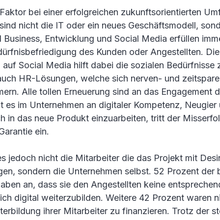
Faktor bei einer erfolgreichen zukunftsorientierten U
ind nicht die IT oder ein neues Geschäftsmodell, son
l Business, Entwicklung und Social Media erfüllen imm
ürfnisbefriedigung des Kunden oder Angestellten. Die
uf Social Media hilft dabei die sozialen Bedürfnisse 
auch HR-Lösungen, welche sich nerven- und zeitspar
rn. Alle tollen Erneuerung sind an das Engagement
t es im Unternehmen an digitaler Kompetenz, Neugier
ch in das neue Produkt einzuarbeiten, tritt der Misserfo
arantie ein.
s jedoch nicht die Mitarbeiter die das Projekt mit Des
gen, sondern die Unternehmen selbst. 52 Prozent der 
ben an, dass sie den Angestellten keine entsprechend
ch digital weiterzubilden. Weitere 42 Prozent waren n
iterbildung ihrer Mitarbeiter zu finanzieren. Trotz der 