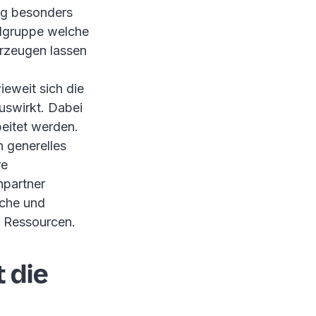
ig besonders
elgruppe welche
erzeugen lassen
eweit sich die
auswirkt. Dabei
eitet werden.
 generelles
re
hpartner
rche und
d Ressourcen.
 die