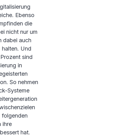
italisierung
reiche. Ebenso
mpfinden die
ei nicht nur um
h dabei auch
 halten. Und
 Prozent sind
ierung in
egeisterten
tion. So nehmen
ack-Systeme
eitergeneration
Zwischenzielen
n folgenden
 ihre
bessert hat.