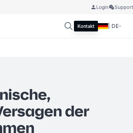
Login
Support
| DE
Kontakt
nische,
 Versagen der
hmen