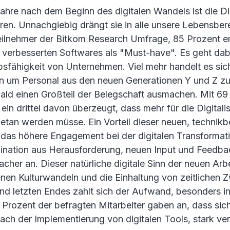
hre nach dem Beginn des digitalen Wandels ist die Dig
eren. Unnachgiebig drängt sie in alle unsere Lebensbe
eilnehmer der Bitkom Research Umfrage, 85 Prozent e
n verbesserten Softwares als "Must-have". Es geht dab
sfähigkeit von Unternehmen. Viel mehr handelt es sic
um Personal aus den neuen Generationen Y und Z zu
ald einen Großteil der Belegschaft ausmachen. Mit 69
ein drittel davon überzeugt, dass mehr für die Digitalis
tan werden müsse. Ein Vorteil dieser neuen, technikb
t das höhere Engagement bei der digitalen Transforma
ination aus Herausforderung, neuen Input und Feedb
acher an. Dieser natürliche digitale Sinn der neuen Arb
nen Kulturwandeln und die Einhaltung von zeitlichen 
d letzten Endes zahlt sich der Aufwand, besonders i
Prozent der befragten Mitarbeiter gaben an, dass sich
nach der Implementierung von digitalen Tools, stark ver