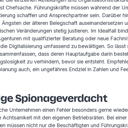
g ist Chefsache. Führungskräfte müssen während der U
ntierung schaffen und Ansprechpartner sein. Darüber h
n Ängsten der älteren Belegschaft auseinandersetzen u
tischen Veränderungen stetig justieren. Im Idealfall bin
enturen mit qualifizierter Beratung oder neue Fachmit
m die Digitalisierung umfassend zu bewältigen. So lässt 
usammenfassen, dass deren Hauptaufgabe darin beste
gslosigkeit zu verhindern, bevor sie entsteht. Empfehle
eplanung auch, ein ungefähres Endziel in Zahlen und F
ige Spionageverdacht
he Unternehmen einen Fehler besonders gerne wieder
e Achtsamkeit mit den eigenen Betriebsräten. Bei einer
en müssen nicht nur die Beschäftigten und Führungskrä