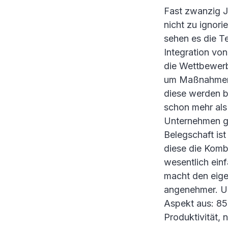
Fast zwanzig Ja
nicht zu ignori
sehen es die T
Integration vo
die Wettbewerb
um Maßnahmen 
diese werden b
schon mehr als 
Unternehmen ge
Belegschaft is
diese die Komb
wesentlich einf
macht den eige
angenehmer. Un
Aspekt aus: 85 
Produktivität, 