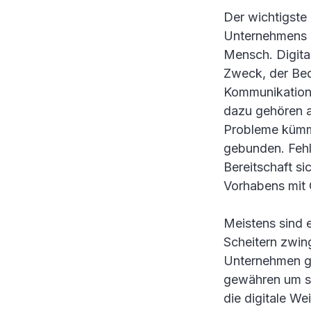
Der wichtigste 
Unternehmens s
Mensch. Digita
Zweck, der Bed
Kommunikation a
dazu gehören 
Probleme kümme
gebunden. Fehl
Bereitschaft si
Vorhabens mit G
Meistens sind e
Scheitern zwin
Unternehmen ga
gewähren um si
die digitale We