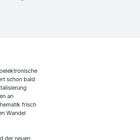
roelektronische
ert schon bald
talisierung
en an
Thematik frisch
len Wandel
d der neuen