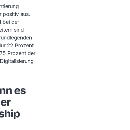
ntierung
r positiv aus.
 bei der
itern sind
 grundlegenden
Nur 22 Prozent
 75 Prozent der
igitalisierung
nn es
ler
ship