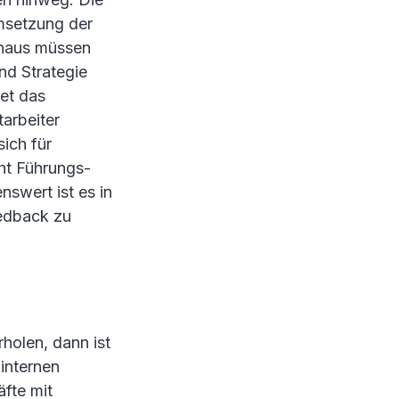
msetzung der
inaus müssen
nd Strategie
det das
arbeiter
sich für
ht Führungs-
nswert ist es in
eedback zu
holen, dann ist
 internen
fte mit