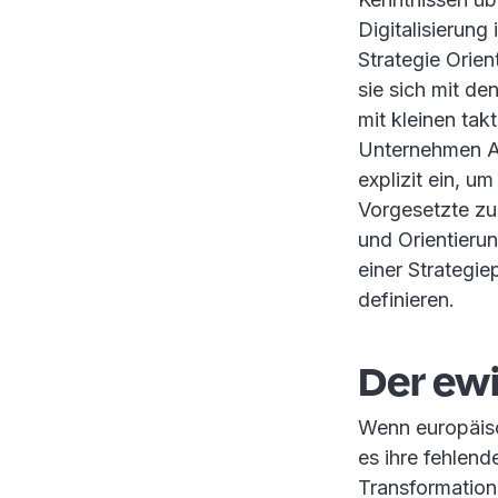
Digitalisierun
Strategie Orie
sie sich mit de
mit kleinen tak
Unternehmen Ag
explizit ein, u
Vorgesetzte z
und Orientierun
einer Strategi
definieren.
Der ew
Wenn europäisc
es ihre fehlend
Transformation