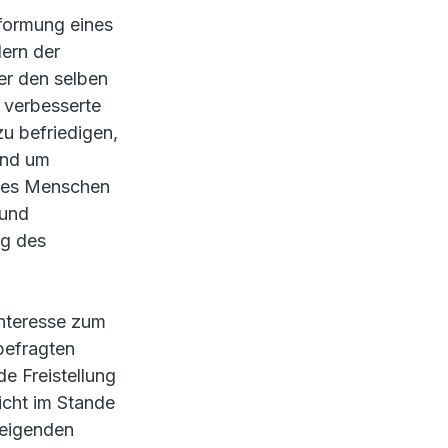
mformung eines
dern der
er den selben
 verbesserte
zu befriedigen,
end um
 des Menschen
 und
lg des
interesse zum
befragten
e Freistellung
icht im Stande
steigenden