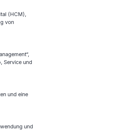
ital (HCM),
ng von
management“,
b, Service und
ten und eine
Anwendung und