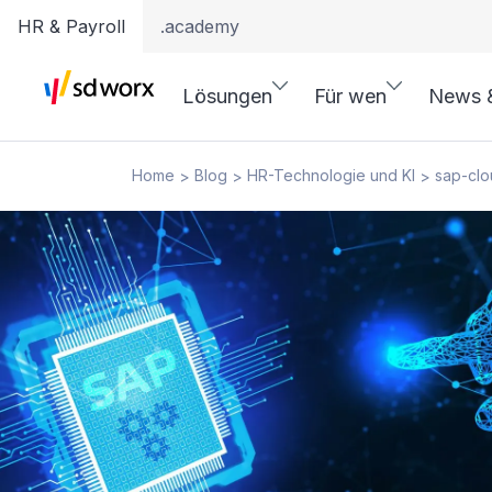
HR & Payroll
.academy
Lösungen
Für wen
News 
Home
Blog
HR-Technologie und KI
sap-clo
>
>
>