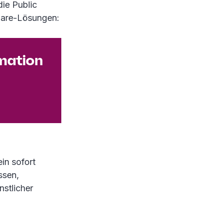
die Public
tware-Lösungen:
rmation
ein sofort
ssen,
stlicher