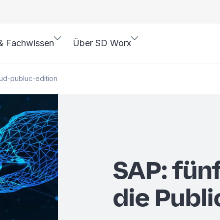
& Fachwissen
Über SD Worx
ud-publuc-edition
SAP: fün
die Publ