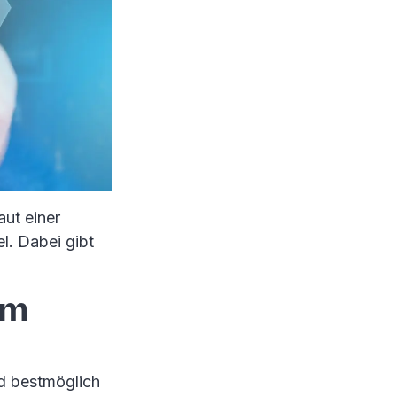
aut einer
l. Dabei gibt
im
d bestmöglich