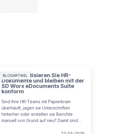
So automatisieren Sie HR-
BLOGARTIKEL
Dokumente und bleiben mit der
SD Worx eDocuments Suite
konform
Sind Ihre HR-Teams mit Papierkram
überhäuft, jagen sie Unterschriften
hinterher oder erstellen sie Berichte
manuell von Grund auf neu? Damit sind
Sie nicht allein. Viele HR-Abteilungen
stecken in veralteten Prozessen fest, die
27-04-2026