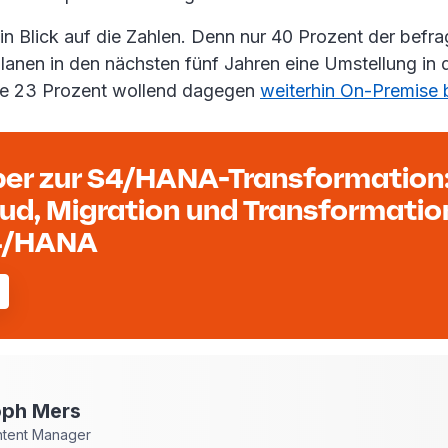
in Blick auf die Zahlen. Denn nur 40 Prozent der befra
anen in den nächsten fünf Jahren eine Umstellung in 
re 23 Prozent wollend dagegen
weiterhin On-Premise 
er zur S4/HANA-Transformation:
oud, Migration und Transformatio
4/HANA
oph
Mers
ntent Manager