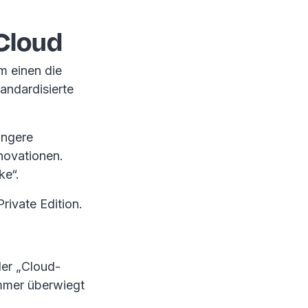
 Cloud
m einen die
andardisierte
ingere
nnovationen.
ke“.
rivate Edition.
er „Cloud-
mmer überwiegt