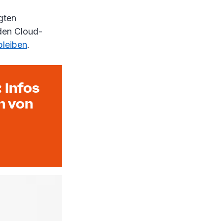
gten
den Cloud-
bleiben
.
 Infos
n von