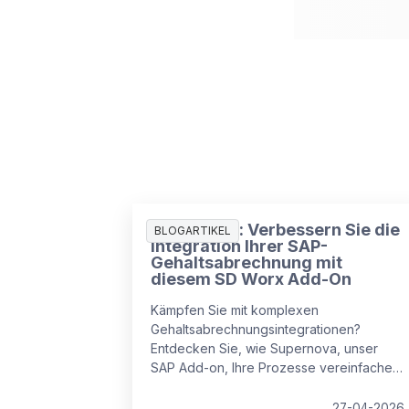
Supernova: Verbessern Sie die
BLOGARTIKEL
Integration Ihrer SAP-
Gehaltsabrechnung mit
diesem SD Worx Add-On
Kämpfen Sie mit komplexen
Gehaltsabrechnungsintegrationen?
Entdecken Sie, wie Supernova, unser
SAP Add-on, Ihre Prozesse vereinfachen
kann. Dieses innovative Add-On wurde
entwickelt, um Ihre SAP SuccessFactors
27-04-2026