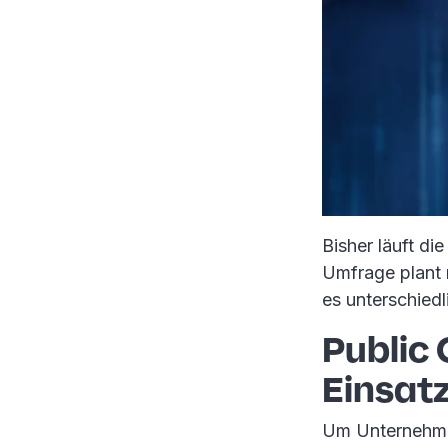
Bisher läuft di
Umfrage plant n
es unterschied
Public
Einsat
Um Unternehmen