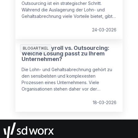
Outsourcing ist ein strategischer Schritt.
Während die Auslagerung der Lohn- und
Gehaltsabrechnung viele Vorteile bietet, gibt
es auch Punkte, die Unternehmen beachten
sollten.
24-03-2026
Inhouse Payroll vs. Outsourcing:
BLOGARTIKEL
Welche Lösung passt zu Ihrem
Unternehmen?
Die Lohn- und Gehaltsabrechnung gehört zu
den sensibelsten und komplexesten
Prozessen eines Unternehmens. Viele
Organisationen stehen daher vor der
zentralen Frage: Payroll intern abwickeln oder
an einen externen Dienstleister auslagern?
18-03-2026