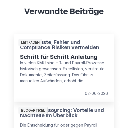
Verwandte Beiträge
Zeitverluste, Fehler und
LEITFADEN
Compliance‑Risiken vermeiden
Schritt für Schritt Anleitung
In vielen KMU sind HR‑ und Payroll‑Prozesse
historisch gewachsen. Excellisten, verstreute
Dokumente, Zeiterfassung. Das führt zu
manuellen Aufwänden, erhöht die
Fehleranfälligkeit und Compliance‑Risiken.
Lesen Sie, wie Sie in drei Schritten strukturiert
02-06-2026
gegensteuern und Kosten, Zeit und Sicherheit
zurückgewinnen.
Payroll Outsourcing: Vorteile und
BLOGARTIKEL
Nachteile im Überblick
Die Entscheidung für oder gegen Payroll