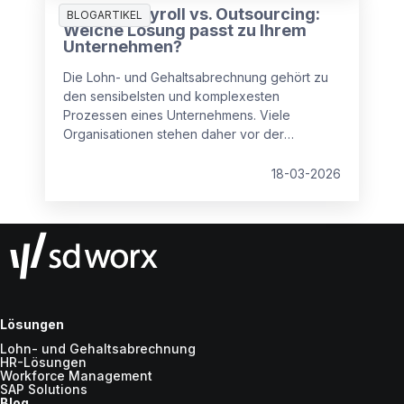
Inhouse Payroll vs. Outsourcing:
BLOGARTIKEL
Welche Lösung passt zu Ihrem
Unternehmen?
Die Lohn- und Gehaltsabrechnung gehört zu
den sensibelsten und komplexesten
Prozessen eines Unternehmens. Viele
Organisationen stehen daher vor der
zentralen Frage: Payroll intern abwickeln oder
an einen externen Dienstleister auslagern?
18-03-2026
Lösungen
Lohn- und Gehaltsabrechnung
HR-Lösungen
Workforce Management
SAP Solutions
Blog