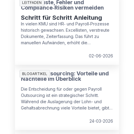
Zeitverluste, Fehler und
LEITFADEN
Compliance‑Risiken vermeiden
Schritt für Schritt Anleitung
In vielen KMU sind HR‑ und Payroll‑Prozesse
historisch gewachsen. Excellisten, verstreute
Dokumente, Zeiterfassung. Das führt zu
manuellen Aufwänden, erhöht die
Fehleranfälligkeit und Compliance‑Risiken.
Lesen Sie, wie Sie in drei Schritten strukturiert
02-06-2026
gegensteuern und Kosten, Zeit und Sicherheit
zurückgewinnen.
Payroll Outsourcing: Vorteile und
BLOGARTIKEL
Nachteile im Überblick
Die Entscheidung für oder gegen Payroll
Outsourcing ist ein strategischer Schritt.
Während die Auslagerung der Lohn- und
Gehaltsabrechnung viele Vorteile bietet, gibt
es auch Punkte, die Unternehmen beachten
sollten.
24-03-2026