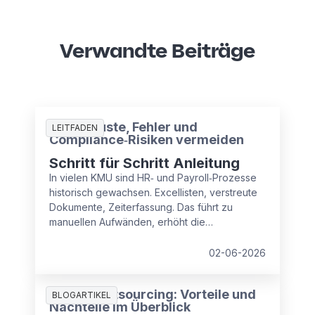
Verwandte Beiträge
Zeitverluste, Fehler und
LEITFADEN
Compliance‑Risiken vermeiden
Schritt für Schritt Anleitung
In vielen KMU sind HR‑ und Payroll‑Prozesse
historisch gewachsen. Excellisten, verstreute
Dokumente, Zeiterfassung. Das führt zu
manuellen Aufwänden, erhöht die
Fehleranfälligkeit und Compliance‑Risiken.
Lesen Sie, wie Sie in drei Schritten strukturiert
02-06-2026
gegensteuern und Kosten, Zeit und Sicherheit
zurückgewinnen.
Payroll Outsourcing: Vorteile und
BLOGARTIKEL
Nachteile im Überblick