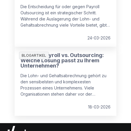
Die Entscheidung für oder gegen Payroll
Outsourcing ist ein strategischer Schritt.
Während die Auslagerung der Lohn- und
Gehaltsabrechnung viele Vorteile bietet, gibt
es auch Punkte, die Unternehmen beachten
sollten.
24-03-2026
Inhouse Payroll vs. Outsourcing:
BLOGARTIKEL
Welche Lösung passt zu Ihrem
Unternehmen?
Die Lohn- und Gehaltsabrechnung gehört zu
den sensibelsten und komplexesten
Prozessen eines Unternehmens. Viele
Organisationen stehen daher vor der
zentralen Frage: Payroll intern abwickeln oder
an einen externen Dienstleister auslagern?
18-03-2026