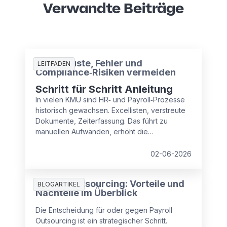
Verwandte Beiträge
Zeitverluste, Fehler und
LEITFADEN
Compliance‑Risiken vermeiden
Schritt für Schritt Anleitung
In vielen KMU sind HR‑ und Payroll‑Prozesse
historisch gewachsen. Excellisten, verstreute
Dokumente, Zeiterfassung. Das führt zu
manuellen Aufwänden, erhöht die
Fehleranfälligkeit und Compliance‑Risiken.
Lesen Sie, wie Sie in drei Schritten strukturiert
02-06-2026
gegensteuern und Kosten, Zeit und Sicherheit
zurückgewinnen.
Payroll Outsourcing: Vorteile und
BLOGARTIKEL
Nachteile im Überblick
Die Entscheidung für oder gegen Payroll
Outsourcing ist ein strategischer Schritt.