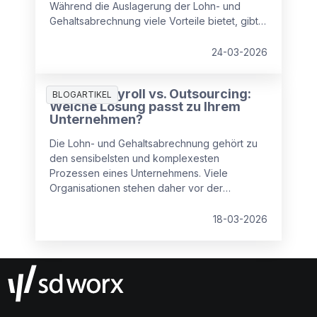
Während die Auslagerung der Lohn- und
Gehaltsabrechnung viele Vorteile bietet, gibt
es auch Punkte, die Unternehmen beachten
sollten.
24-03-2026
Inhouse Payroll vs. Outsourcing:
BLOGARTIKEL
Welche Lösung passt zu Ihrem
Unternehmen?
Die Lohn- und Gehaltsabrechnung gehört zu
den sensibelsten und komplexesten
Prozessen eines Unternehmens. Viele
Organisationen stehen daher vor der
zentralen Frage: Payroll intern abwickeln oder
an einen externen Dienstleister auslagern?
18-03-2026