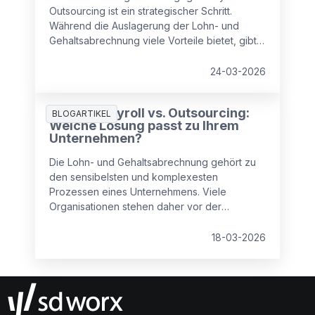
Outsourcing ist ein strategischer Schritt.
Während die Auslagerung der Lohn- und
Gehaltsabrechnung viele Vorteile bietet, gibt
es auch Punkte, die Unternehmen beachten
sollten.
24-03-2026
Inhouse Payroll vs. Outsourcing:
BLOGARTIKEL
Welche Lösung passt zu Ihrem
Unternehmen?
Die Lohn- und Gehaltsabrechnung gehört zu
den sensibelsten und komplexesten
Prozessen eines Unternehmens. Viele
Organisationen stehen daher vor der
zentralen Frage: Payroll intern abwickeln oder
an einen externen Dienstleister auslagern?
18-03-2026