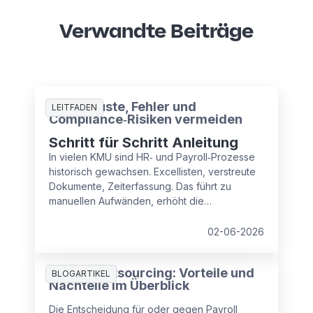
Verwandte Beiträge
Zeitverluste, Fehler und
LEITFADEN
Compliance‑Risiken vermeiden
Schritt für Schritt Anleitung
In vielen KMU sind HR‑ und Payroll‑Prozesse
historisch gewachsen. Excellisten, verstreute
Dokumente, Zeiterfassung. Das führt zu
manuellen Aufwänden, erhöht die
Fehleranfälligkeit und Compliance‑Risiken.
Lesen Sie, wie Sie in drei Schritten strukturiert
02-06-2026
gegensteuern und Kosten, Zeit und Sicherheit
zurückgewinnen.
Payroll Outsourcing: Vorteile und
BLOGARTIKEL
Nachteile im Überblick
Die Entscheidung für oder gegen Payroll