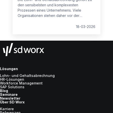
den sensibelsten und komplexesten
Prozessen eines Unternehmens. Viele
Organisationen stehen daher vor der
zentralen Frage: Payroll intern abwickeln oder
an einen externen Dienstleister auslagern?
18-03-2026
Lösungen
Lohn- und Gehaltsabrechnung
HR-Lösungen
Workforce Management
SAP Solutions
Blog
Seminare
Newsletter
Über SD Worx
Karriere
Referenzen