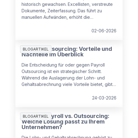
historisch gewachsen. Excellisten, verstreute
Dokumente, Zeiterfassung. Das führt zu
manuellen Aufwänden, erhöht die
Fehleranfälligkeit und Compliance‑Risiken.
Lesen Sie, wie Sie in drei Schritten strukturiert
02-06-2026
gegensteuern und Kosten, Zeit und Sicherheit
zurückgewinnen.
Payroll Outsourcing: Vorteile und
BLOGARTIKEL
Nachteile im Überblick
Die Entscheidung für oder gegen Payroll
Outsourcing ist ein strategischer Schritt.
Während die Auslagerung der Lohn- und
Gehaltsabrechnung viele Vorteile bietet, gibt
es auch Punkte, die Unternehmen beachten
sollten.
24-03-2026
Inhouse Payroll vs. Outsourcing:
BLOGARTIKEL
Welche Lösung passt zu Ihrem
Unternehmen?
Die Lohn- und Gehaltsabrechnung gehört zu