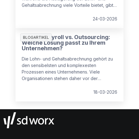
Gehaltsabrechnung viele Vorteile bietet, gibt
es auch Punkte, die Unternehmen beachten
sollten.
24-03-2026
Inhouse Payroll vs. Outsourcing:
BLOGARTIKEL
Welche Lösung passt zu Ihrem
Unternehmen?
Die Lohn- und Gehaltsabrechnung gehört zu
den sensibelsten und komplexesten
Prozessen eines Unternehmens. Viele
Organisationen stehen daher vor der
zentralen Frage: Payroll intern abwickeln oder
an einen externen Dienstleister auslagern?
18-03-2026