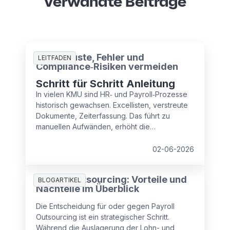
Verwandte Beiträge
Zeitverluste, Fehler und
LEITFADEN
Compliance‑Risiken vermeiden
Schritt für Schritt Anleitung
In vielen KMU sind HR‑ und Payroll‑Prozesse
historisch gewachsen. Excellisten, verstreute
Dokumente, Zeiterfassung. Das führt zu
manuellen Aufwänden, erhöht die
Fehleranfälligkeit und Compliance‑Risiken.
Lesen Sie, wie Sie in drei Schritten strukturiert
02-06-2026
gegensteuern und Kosten, Zeit und Sicherheit
zurückgewinnen.
Payroll Outsourcing: Vorteile und
BLOGARTIKEL
Nachteile im Überblick
Die Entscheidung für oder gegen Payroll
Outsourcing ist ein strategischer Schritt.
Während die Auslagerung der Lohn- und