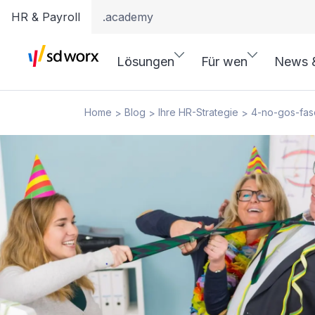
HR & Payroll
.academy
Lösungen
Für wen
News 
Home
Blog
Ihre HR-Strategie
4-no-gos-fas
>
>
>