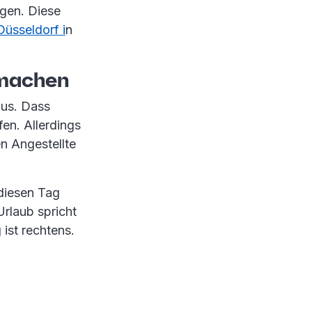
lgen. Diese
üsseldorf i
n
i machen
aus. Dass
en. Allerdings
n Angestellte
 diesen Tag
rlaub spricht
 ist rechtens.