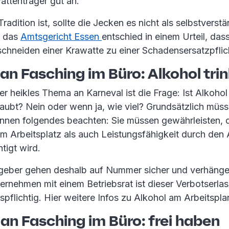
attenträger gut an.
adition ist, sollte die Jecken es nicht als selbstverstä
n das
Amtsgericht Essen
entschied in einem Urteil, das
chneiden einer Krawatte zu einer Schadensersatzpflich
an Fasching im Büro: Alkohol tri
r heikles Thema an Karneval ist die Frage: Ist Alkoho
laubt? Nein oder wenn ja, wie viel? Grundsätzlich müs
nnen folgendes beachten: Sie müssen gewährleisten, 
 am Arbeitsplatz als auch Leistungsfähigkeit durch de
htigt wird.
eber gehen deshalb auf Nummer sicher und verhängen 
ernehmen mit einem Betriebsrat ist dieser Verbotserlas
flichtig. Hier weitere Infos zu Alkohol am Arbeitspla
an Fasching im Büro: frei haben