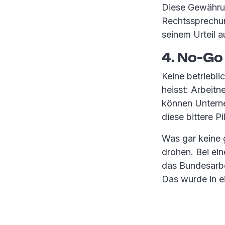
Diese Gewährun
Rechtssprechu
seinem Urteil 
4. No-Go
Keine betriebl
heisst: Arbeit
können Unterne
diese bittere Pi
Was gar keine g
drohen. Bei ei
das Bundesarbei
Das wurde in 