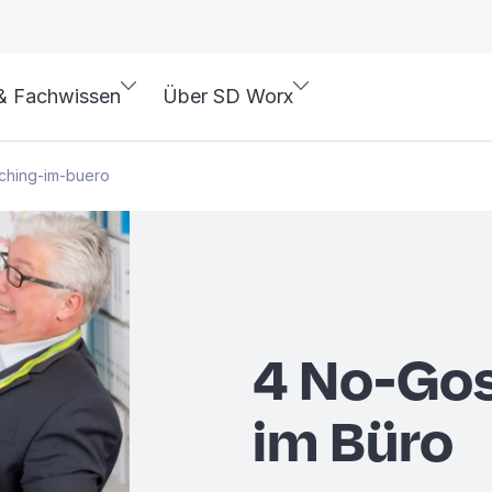
& Fachwissen
Über SD Worx
ching-im-buero
4 No-Gos
im Büro