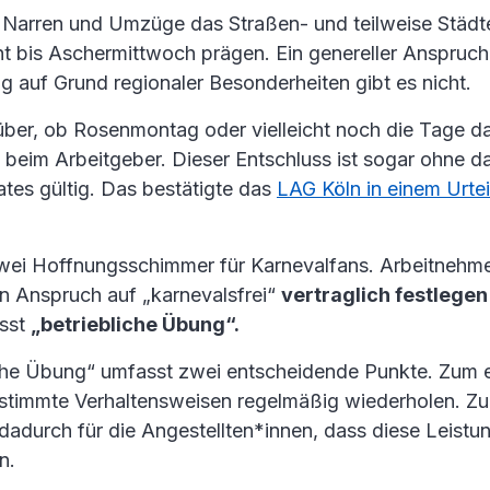
Narren und Umzüge das Straßen- und teilweise Städt
t bis Aschermittwoch prägen. Ein genereller Anspruch
g auf Grund regionaler Besonderheiten gibt es nicht.
über, ob Rosenmontag oder vielleicht noch die Tage da
ein beim Arbeitgeber. Dieser Entschluss ist sogar ohne 
ates gültig. Das bestätigte das
LAG Köln in einem Urte
wei Hoffnungsschimmer für Karnevalfans. Arbeitnehm
n Anspruch auf „karnevalsfrei“
vertraglich festlegen
isst
„betriebliche Übung“.
iche Übung“ umfasst zwei entscheidende Punkte. Zum 
stimmte Verhaltensweisen regelmäßig wiederholen. Z
 dadurch für die Angestellten*innen, dass diese Leist
n.