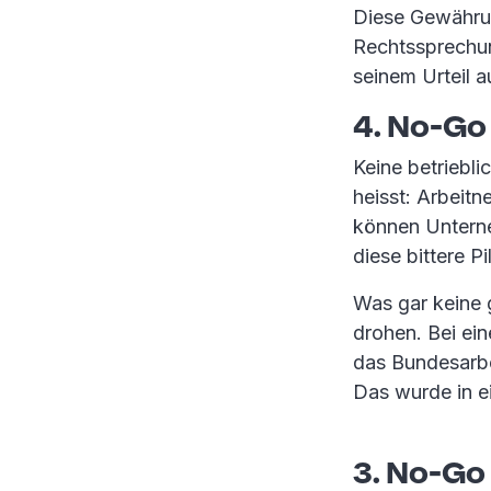
Diese Gewährun
Rechtssprechu
seinem Urteil 
4. No-Go
Keine betriebl
heisst: Arbeit
können Unterne
diese bittere Pi
Was gar keine g
drohen. Bei ei
das Bundesarbei
Das wurde in 
3. No-Go 