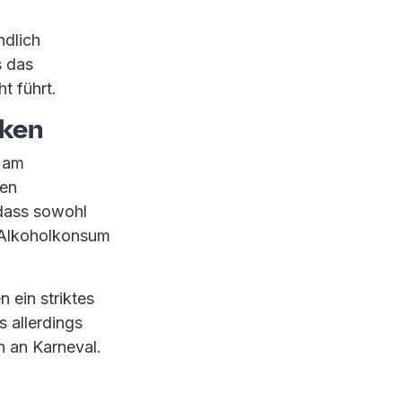
ndlich
s das
t führt.
nken
l am
sen
dass sowohl
n Alkoholkonsum
ein striktes
s allerdings
n an Karneval.