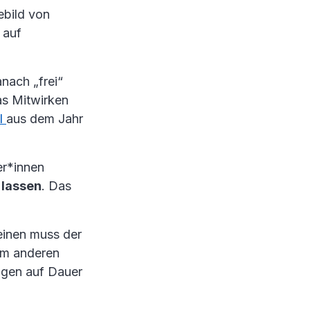
ebild von
 auf
nach „frei“
das Mitwirken
il
aus dem Jahr
er*innen
 lassen
. Das
einen muss der
um anderen
ungen auf Dauer