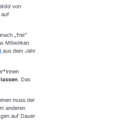
ebild von
 auf
nach „frei“
das Mitwirken
il
aus dem Jahr
er*innen
 lassen
. Das
einen muss der
um anderen
ungen auf Dauer