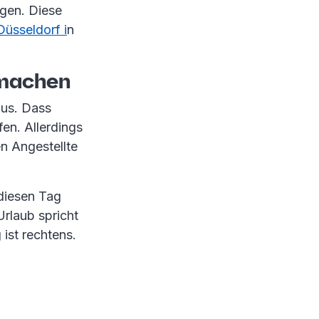
lgen. Diese
üsseldorf i
n
i machen
aus. Dass
en. Allerdings
n Angestellte
 diesen Tag
rlaub spricht
 ist rechtens.