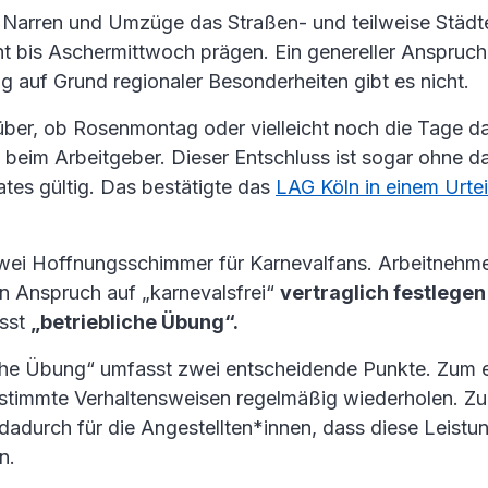
Narren und Umzüge das Straßen- und teilweise Städt
t bis Aschermittwoch prägen. Ein genereller Anspruch
g auf Grund regionaler Besonderheiten gibt es nicht.
über, ob Rosenmontag oder vielleicht noch die Tage da
ein beim Arbeitgeber. Dieser Entschluss ist sogar ohne 
ates gültig. Das bestätigte das
LAG Köln in einem Urte
wei Hoffnungsschimmer für Karnevalfans. Arbeitnehm
n Anspruch auf „karnevalsfrei“
vertraglich festlegen
isst
„betriebliche Übung“.
iche Übung“ umfasst zwei entscheidende Punkte. Zum 
stimmte Verhaltensweisen regelmäßig wiederholen. Z
 dadurch für die Angestellten*innen, dass diese Leist
n.