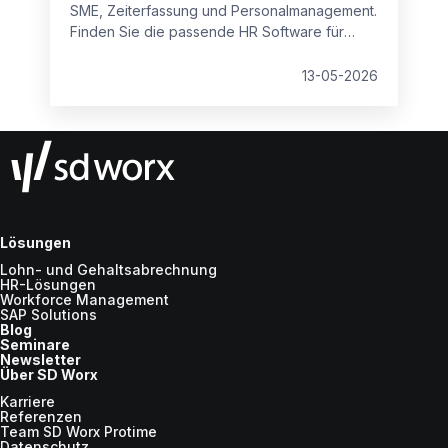
SME, Zeiterfassung und Personalmanagement.
Finden Sie die passende HR Software für
kleine Unternehmen und den Mittelstand –
integriert, sicher und skalierbar.
13-05-2026
Lösungen
Lohn- und Gehaltsabrechnung
HR-Lösungen
Workforce Management
SAP Solutions
Blog
Seminare
Newsletter
Über SD Worx
Karriere
Referenzen
Team SD Worx Protime
Datenschutz