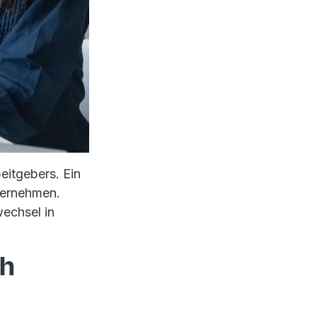
eitgebers. Ein
nternehmen.
echsel in
ch