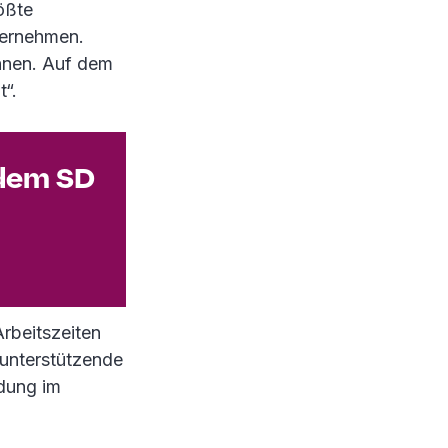
ößte
ternehmen.
nnen. Auf dem
t“.
 dem SD
rbeitszeiten
„unterstützende
ndung im