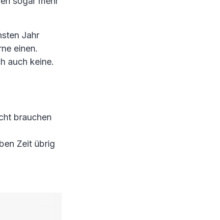
hen sogar mehr
hsten Jahr
ne einen.
h auch keine.
cht brauchen
ben Zeit übrig