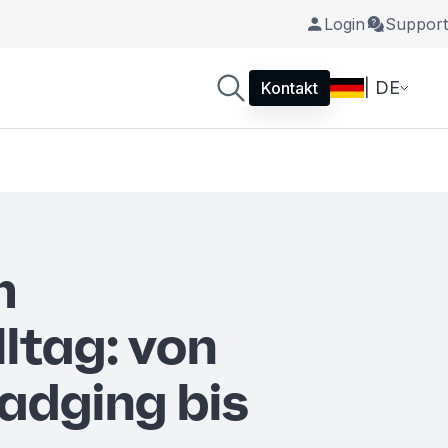
Login
Support
| DE
Kontakt
m
ltag: von
adging bis