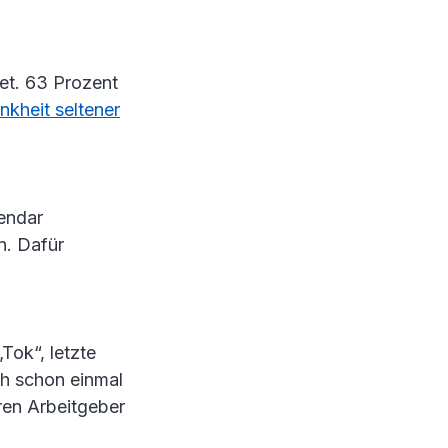
et. 63 Prozent
nkheit seltener
lendar
n. Dafür
Tok“, letzte
ch schon einmal
ren Arbeitgeber