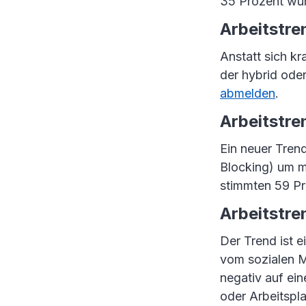
35 Prozent wur
Arbeitstr
Anstatt sich k
der hybrid oder
abmelden
.
Arbeitstre
Ein neuer Trend
Blocking) um m
stimmten 59 Pr
Arbeitstr
Der Trend ist e
vom sozialen M
negativ auf ei
oder Arbeitspl