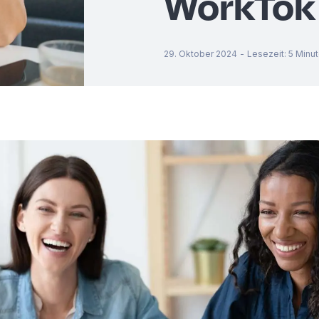
WorkTok
29. Oktober 2024
-
Lesezeit
:
5
Minu