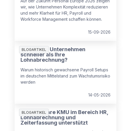
Auf der Zukunft Personal Europe 2026 zeigen
wir, wie Unternehmen Komplexität reduzieren
und mehr Klarheit für HR, Payroll und
Workforce Management schaffen können.
15-09-2026
Wächst Ihr Unternehmen
BLOGARTIKEL
schneller als Ihre
Lohnabrechnung?
Warum historisch gewachsene Payroll Setups
im deutschen Mittelstand zum Wachstumsrisiko
werden
14-05-2026
Wie Software KMU im Bereich HR,
BLOGARTIKEL
Lohnabrechnung und
Zeiterfassung unterstützt