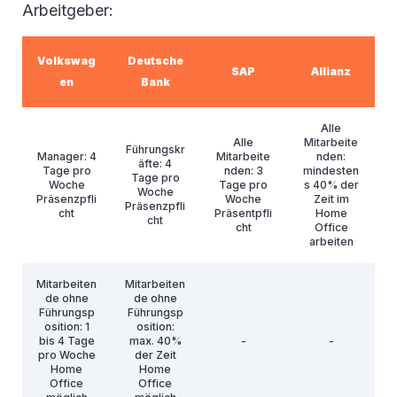
Arbeitgeber:
Volkswag
Deutsche
SAP
Allianz
en
Bank
Alle
Alle
Mitarbeite
Führungskr
Manager: 4
Mitarbeite
nden:
äfte: 4
Tage pro
nden: 3
mindesten
Tage pro
Woche
Tage pro
s 40% der
Woche
Präsenzpfli
Woche
Zeit im
Präsenzpfli
cht
Präsentpfli
Home
cht
cht
Office
arbeiten
Mitarbeiten
Mitarbeiten
de ohne
de ohne
Führungsp
Führungsp
osition: 1
osition:
bis 4 Tage
max. 40%
-
-
pro Woche
der Zeit
Home
Home
Office
Office