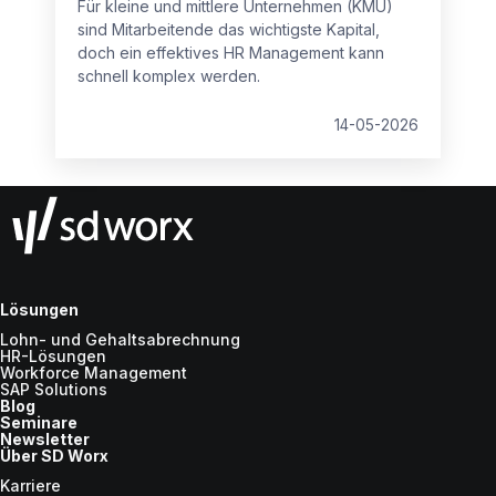
Für kleine und mittlere Unternehmen (KMU)
sind Mitarbeitende das wichtigste Kapital,
doch ein effektives HR Management kann
schnell komplex werden.
14-05-2026
Lösungen
Lohn- und Gehaltsabrechnung
HR-Lösungen
Workforce Management
SAP Solutions
Blog
Seminare
Newsletter
Über SD Worx
Karriere