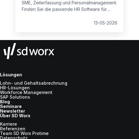
SME, Zeiterfassung und Personalmanagement.
Finden Sie die passende HR Software für
kleine Unternehmen und den Mittelstand –
integriert, sicher und skalierbar.
13-05-2026
Lösungen
Lohn- und Gehaltsabrechnung
HR-Lösungen
Workforce Management
SAP Solutions
Blog
Seminare
Newsletter
Über SD Worx
Karriere
Referenzen
Team SD Worx Protime
Datenschutz