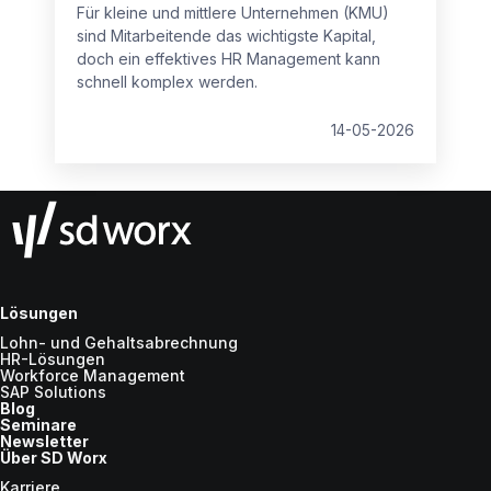
Für kleine und mittlere Unternehmen (KMU)
sind Mitarbeitende das wichtigste Kapital,
doch ein effektives HR Management kann
schnell komplex werden.
14-05-2026
Lösungen
Lohn- und Gehaltsabrechnung
HR-Lösungen
Workforce Management
SAP Solutions
Blog
Seminare
Newsletter
Über SD Worx
Karriere