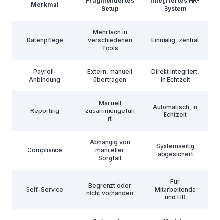
Fragmentiertes
Integriertes HR-
Merkmal
Setup
System
Mehrfach in
Datenpflege
verschiedenen
Einmalig, zentral
Tools
Payroll-
Extern, manuell
Direkt integriert,
Anbindung
übertragen
in Echtzeit
Manuell
Automatisch, in
Reporting
zusammengefüh
Echtzeit
rt
Abhängig von
Systemseitig
Compliance
manueller
abgesichert
Sorgfalt
Für
Begrenzt oder
Self-Service
Mitarbeitende
nicht vorhanden
und HR