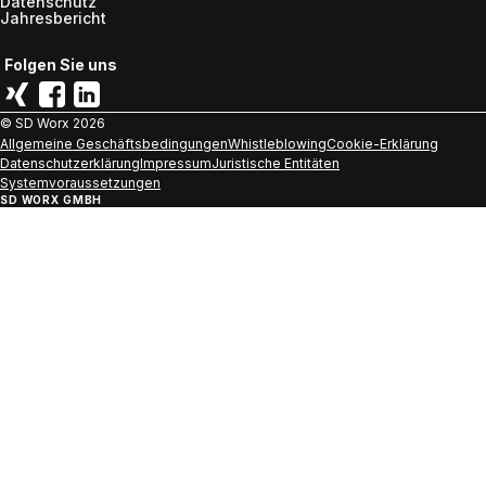
Datenschutz
Jahresbericht
Folgen Sie uns
© SD Worx
2026
Allgemeine Geschäftsbedingungen
Whistleblowing
Cookie-Erklärung
Datenschutzerklärung
Impressum
Juristische Entitäten
Systemvoraussetzungen
SD WORX GMBH