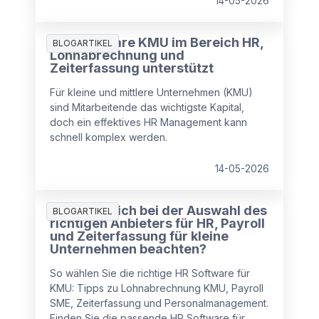
14-05-2026
Wie Software KMU im Bereich HR,
BLOGARTIKEL
Lohnabrechnung und
Zeiterfassung unterstützt
Für kleine und mittlere Unternehmen (KMU)
sind Mitarbeitende das wichtigste Kapital,
doch ein effektives HR Management kann
schnell komplex werden.
14-05-2026
Was muss ich bei der Auswahl des
BLOGARTIKEL
richtigen Anbieters für HR, Payroll
und Zeiterfassung für kleine
Unternehmen beachten?
So wählen Sie die richtige HR Software für
KMU: Tipps zu Lohnabrechnung KMU, Payroll
SME, Zeiterfassung und Personalmanagement.
Finden Sie die passende HR Software für