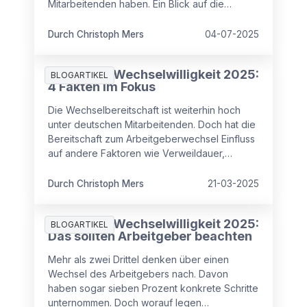
Mitarbeitenden haben. Ein Blick auf die
aktuellen Zahlen.
Durch Christoph Mers
04-07-2025
Studie zur Wechselwilligkeit 2025:
BLOGARTIKEL
4 Fakten im Fokus
Die Wechselbereitschaft ist weiterhin hoch
unter deutschen Mitarbeitenden. Doch hat die
Bereitschaft zum Arbeitgeberwechsel Einfluss
auf andere Faktoren wie Verweildauer,
Zufriedenheit oder Angst vor Kündigungen?
Durch Christoph Mers
21-03-2025
Studie zur Wechselwilligkeit 2025:
BLOGARTIKEL
Das sollten Arbeitgeber beachten
Mehr als zwei Drittel denken über einen
Wechsel des Arbeitgebers nach. Davon
haben sogar sieben Prozent konkrete Schritte
unternommen. Doch worauf legen