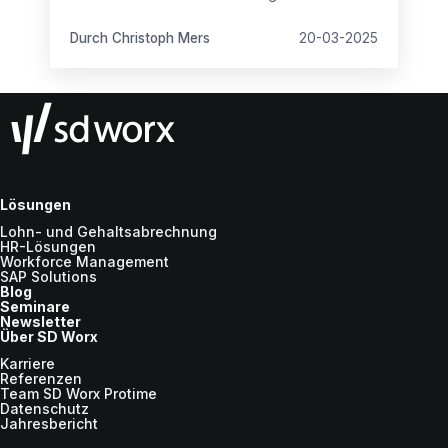
Arbeitnehmende beim neuen Arbeitgeber
besonders Wert? Antworten gibt es hier.
Durch Christoph Mers
20-03-2025
Lösungen
Lohn- und Gehaltsabrechnung
HR-Lösungen
Workforce Management
SAP Solutions
Blog
Seminare
Newsletter
Über SD Worx
Karriere
Referenzen
Team SD Worx Protime
Datenschutz
Jahresbericht