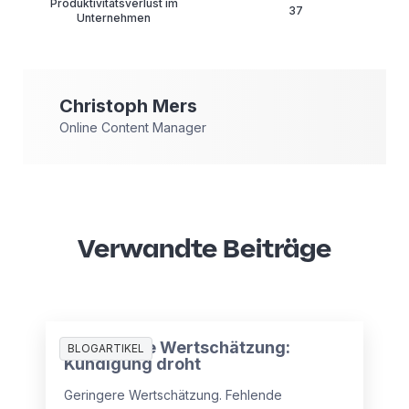
Produktivitätsverlust im
37
Unternehmen
Christoph
Mers
Online Content Manager
Verwandte Beiträge
Mangelnde Wertschätzung:
BLOGARTIKEL
Kündigung droht
Geringere Wertschätzung. Fehlende