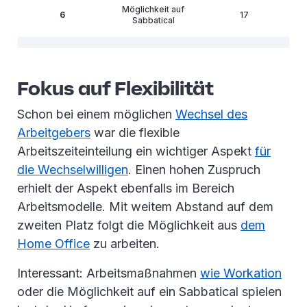
Möglichkeit auf
6
17
Sabbatical
7
Workation
7
Fokus auf Flexibilität
8
Jobsharing
6
Schon bei einem möglichen
Wechsel des
Arbeitgebers
war die flexible
Arbeitszeiteinteilung ein wichtiger Aspekt
für
die Wechselwilligen
. Einen hohen Zuspruch
erhielt der Aspekt ebenfalls im Bereich
Arbeitsmodelle. Mit weitem Abstand auf dem
zweiten Platz folgt die Möglichkeit aus
dem
Home Office
zu arbeiten.
Interessant: Arbeitsmaßnahmen
wie Workation
oder die Möglichkeit auf ein Sabbatical spielen