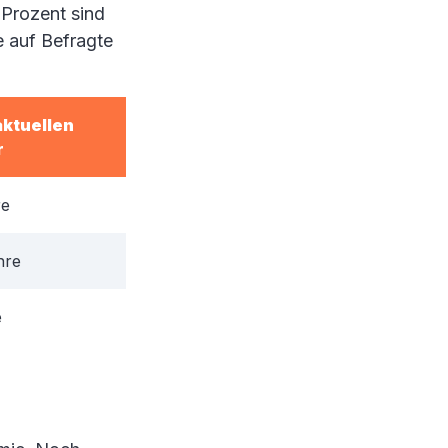
 Prozent sind
e auf Befragte
aktuellen
r
re
hre
e