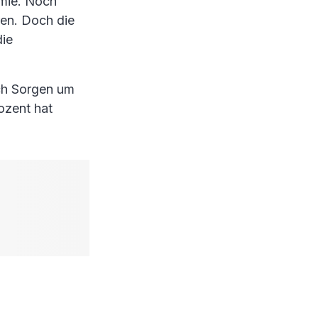
emie. Noch
ren. Doch die
die
ich Sorgen um
ozent hat