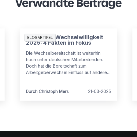
Verwandte Beiträge
Studie zur Wechselwilligkeit
BLOGARTIKEL
2025: 4 Fakten im Fokus
Die Wechselbereitschaft ist weiterhin
hoch unter deutschen Mitarbeitenden.
Doch hat die Bereitschaft zum
Arbeitgeberwechsel Einfluss auf andere
Faktoren wie Verweildauer, Zufriedenheit
oder Angst vor Kündigungen?
Durch Christoph Mers
21-03-2025