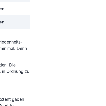
den
den
riedenheits-
 minimal. Denn
den. Die
es in Ordnung zu
rozent gaben
chritte