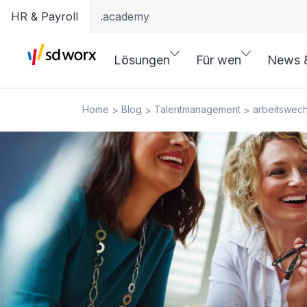
HR & Payroll
.academy
Lösungen
Für wen
News 
Home
Blog
Talentmanagement
arbeitswech
>
>
>