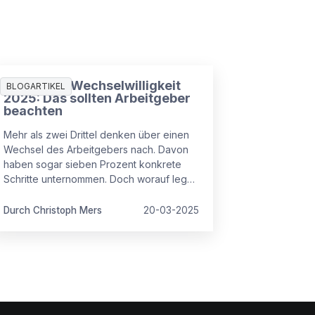
Studie zur Wechselwilligkeit
BLOGARTIKEL
2025: Das sollten Arbeitgeber
beachten
Mehr als zwei Drittel denken über einen
Wechsel des Arbeitgebers nach. Davon
haben sogar sieben Prozent konkrete
Schritte unternommen. Doch worauf legen
Arbeitnehmende beim neuen Arbeitgeber
besonders Wert? Antworten gibt es hier.
Durch Christoph Mers
20-03-2025