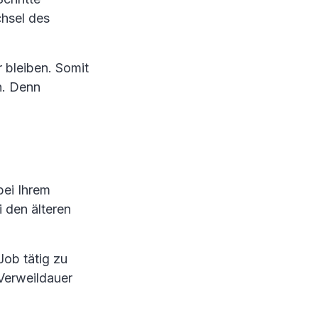
hsel des
r bleiben. Somit
n. Denn
bei Ihrem
i den älteren
Job tätig zu
Verweildauer