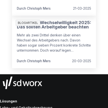
Zufriedenheit oder Angst vor Kündigungen?
Durch Christoph Mers
21-03-2025
Studie zur Wechselwilligkeit 2025:
BLOGARTIKEL
Das sollten Arbeitgeber beachten
Mehr als zwei Drittel denken über einen
Wechsel des Arbeitgebers nach. Davon
haben sogar sieben Prozent konkrete Schritte
unternommen. Doch worauf legen
Arbeitnehmende beim neuen Arbeitgeber
besonders Wert? Antworten gibt es hier.
Durch Christoph Mers
20-03-2025
Lösungen
Lohn- und Gehaltsabrechnung