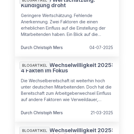
BLOGARTIKEL
Kündigung droht
Geringere Wertschätzung. Fehlende
Anerkennung. Zwei Faktoren die einen
erheblichen Einfluss auf die Einstellung der
Mitarbeitenden haben. Ein Blick auf die
aktuellen Zahlen.
Durch Christoph Mers
04-07-2025
Studie zur Wechselwilligkeit 2025:
BLOGARTIKEL
4 Fakten im Fokus
Die Wechselbereitschaft ist weiterhin hoch
unter deutschen Mitarbeitenden. Doch hat die
Bereitschaft zum Arbeitgeberwechsel Einfluss
auf andere Faktoren wie Verweildauer,
Zufriedenheit oder Angst vor Kündigungen?
Durch Christoph Mers
21-03-2025
Studie zur Wechselwilligkeit 2025:
BLOGARTIKEL