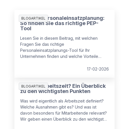
Digitale Personaleinsatzplanung:
BLOGARTIKEL
So finden Sie das richtige PEP-
Tool
Lesen Sie in diesem Beitrag, mit welchen
Fragen Sie das richtige
Personaleinsatzplanungs-Tool für Ihr
Unternehmen finden und welche Vorteile
moderne Tools bieten.
17-02-2026
Was ist Arbeitszeit? Ein Überblick
BLOGARTIKEL
zu den wichtigsten Punkten
Was wird eigentlich als Arbeitszeit definiert?
Welche Ausnahmen gibt es? Und was ist
davon besonders für Mitarbeitende relevant?
Wir geben einen Überblick zu den wichtigsten
Punkten im Bereich „Arbeitszeit“ und klären