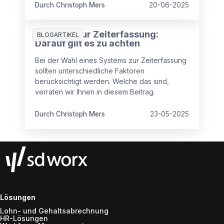
auf.
Durch Christoph Mers
20-06-2025
Systeme zur Zeiterfassung:
BLOGARTIKEL
Darauf gilt es zu achten
Bei der Wahl eines Systems zur Zeiterfassung
sollten unterschiedliche Faktoren
berücksichtigt werden. Welche das sind,
verraten wir Ihnen in diesem Beitrag.
Durch Christoph Mers
23-05-2025
Lösungen
Lohn- und Gehaltsabrechnung
HR-Lösungen