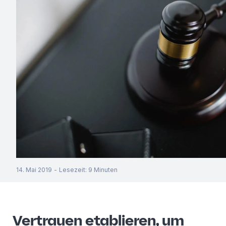
14. Mai 2019
-
Lesezeit
:
9
Minuten
Vertrauen etablieren, um