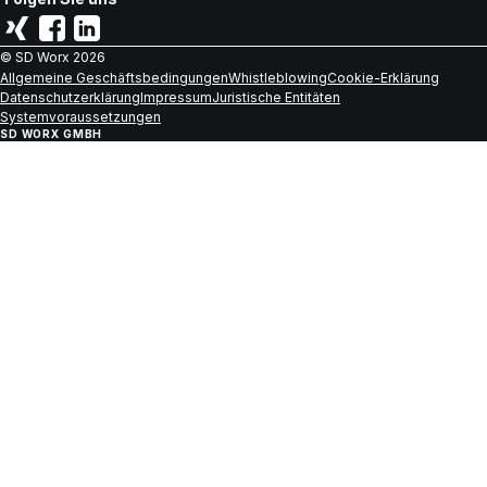
© SD Worx
2026
Allgemeine Geschäftsbedingungen
Whistleblowing
Cookie-Erklärung
Datenschutzerklärung
Impressum
Juristische Entitäten
Systemvoraussetzungen
SD WORX GMBH