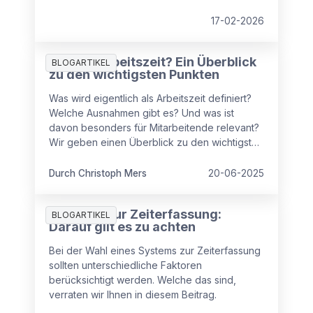
moderne Tools bieten.
17-02-2026
Was ist Arbeitszeit? Ein Überblick
BLOGARTIKEL
zu den wichtigsten Punkten
Was wird eigentlich als Arbeitszeit definiert?
Welche Ausnahmen gibt es? Und was ist
davon besonders für Mitarbeitende relevant?
Wir geben einen Überblick zu den wichtigsten
Punkten im Bereich „Arbeitszeit“ und klären
auf.
Durch Christoph Mers
20-06-2025
Systeme zur Zeiterfassung:
BLOGARTIKEL
Darauf gilt es zu achten
Bei der Wahl eines Systems zur Zeiterfassung
sollten unterschiedliche Faktoren
berücksichtigt werden. Welche das sind,
verraten wir Ihnen in diesem Beitrag.