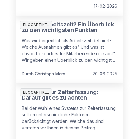
17-02-2026
Was ist Arbeitszeit? Ein Überblick
BLOGARTIKEL
zu den wichtigsten Punkten
Was wird eigentlich als Arbeitszeit definiert?
Welche Ausnahmen gibt es? Und was ist
davon besonders für Mitarbeitende relevant?
Wir geben einen Überblick zu den wichtigsten
Punkten im Bereich „Arbeitszeit“ und klären
auf.
Durch Christoph Mers
20-06-2025
Systeme zur Zeiterfassung:
BLOGARTIKEL
Darauf gilt es zu achten
Bei der Wahl eines Systems zur Zeiterfassung
sollten unterschiedliche Faktoren
berücksichtigt werden. Welche das sind,
verraten wir Ihnen in diesem Beitrag.