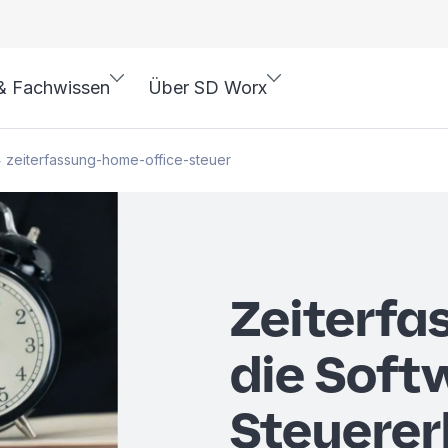
& Fachwissen
Über SD Worx
zeiterfassung-home-office-steuer
>
Zeiterfas
die Soft
Steuerer