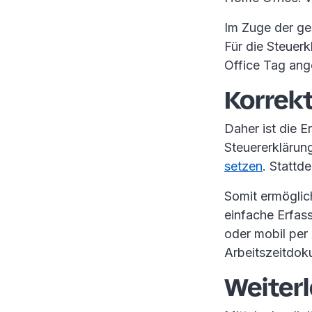
Im Zuge der ge
Für die Steuer
Office Tag ang
Korrek
Daher ist die E
Steuererklärun
setzen
. Stattd
Somit ermöglic
einfache Erfas
oder mobil per 
Arbeitszeitdok
Weiter