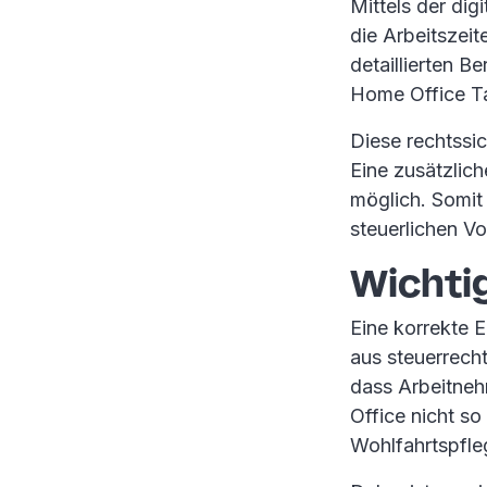
Mittels der di
die Arbeitszei
detaillierten B
Home Office T
Diese rechtssi
Eine zusätzlic
möglich. Somit
steuerlichen Vo
Wichti
Eine korrekte E
aus steuerrech
dass Arbeitne
Office nicht so 
Wohlfahrtspfle