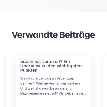
Verwandte Beiträge
Was ist Arbeitszeit? Ein
BLOGARTIKEL
Überblick zu den wichtigsten
Punkten
Was wird eigentlich als Arbeitszeit
definiert? Welche Ausnahmen gibt es?
Und was ist davon besonders für
Mitarbeitende relevant? Wir geben einen
Überblick zu den wichtigsten Punkten im
Bereich „Arbeitszeit“ und klären auf.