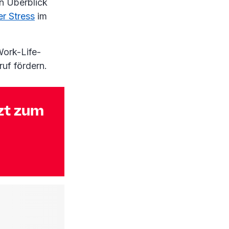
en Überblick
er Stress
im
Work-Life-
uf fördern.
zt zum