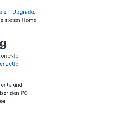
e ein Upgrade
.
leisteten Home
ig
korrekte
enzettel
rente und
über den PC
ise