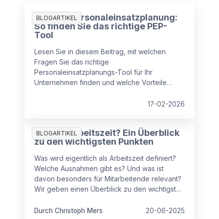
Digitale Personaleinsatzplanung:
BLOGARTIKEL
So finden Sie das richtige PEP-
Tool
Lesen Sie in diesem Beitrag, mit welchen
Fragen Sie das richtige
Personaleinsatzplanungs-Tool für Ihr
Unternehmen finden und welche Vorteile
moderne Tools bieten.
17-02-2026
Was ist Arbeitszeit? Ein Überblick
BLOGARTIKEL
zu den wichtigsten Punkten
Was wird eigentlich als Arbeitszeit definiert?
Welche Ausnahmen gibt es? Und was ist
davon besonders für Mitarbeitende relevant?
Wir geben einen Überblick zu den wichtigsten
Punkten im Bereich „Arbeitszeit“ und klären
auf.
Durch Christoph Mers
20-06-2025