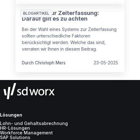
Systeme zur Zeiterfassung:
BLOGARTIKEL
Darauf gilt es zu achten
Bei der Wahl eines Systems zur Zeiterfassung
sollten unterschiedliche Faktoren
berücksichtigt werden. Welche das sind,
verraten wir Ihnen in diesem Beitrag.
Durch Christoph Mers
23-05-2025
Lösungen
Lohn- und Gehaltsabrechnung
HR-Lösungen
Workforce Management
SAP Solutions