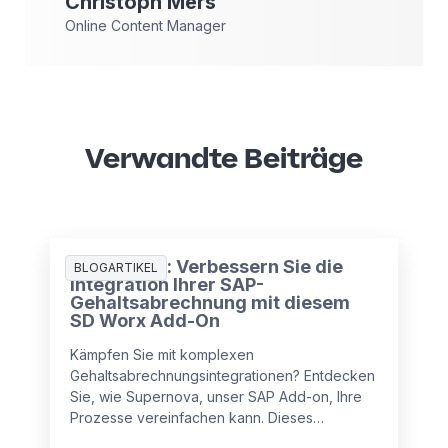
Christoph
Mers
Online Content Manager
Verwandte Beiträge
Supernova: Verbessern Sie die
BLOGARTIKEL
Integration Ihrer SAP-
Gehaltsabrechnung mit diesem
SD Worx Add-On
Kämpfen Sie mit komplexen
Gehaltsabrechnungsintegrationen? Entdecken
Sie, wie Supernova, unser SAP Add-on, Ihre
Prozesse vereinfachen kann. Dieses
innovative Add-On wurde entwickelt, um Ihre