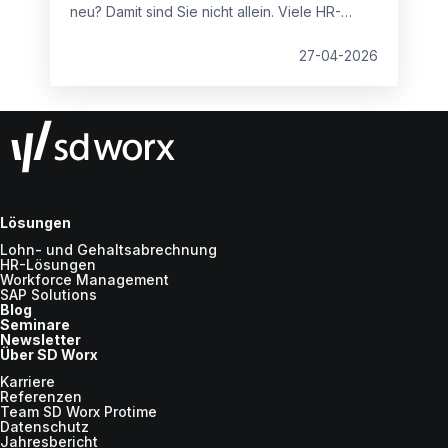
neu? Damit sind Sie nicht allein. Viele HR-
Abteilungen stecken in veralteten Prozessen
fest, die Zeit verschwenden, Compliance-
27-04-2026
Risiken erhöhen und Mitarbeiter frustrieren.
Lösungen
Lohn- und Gehaltsabrechnung
HR-Lösungen
Workforce Management
SAP Solutions
Blog
Seminare
Newsletter
Über SD Worx
Karriere
Referenzen
Team SD Worx Protime
Datenschutz
Jahresbericht