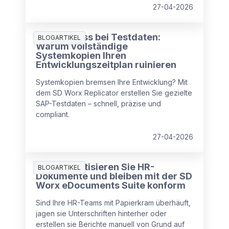
SAP SuccessFactors Lohn- und
27-04-2026
Gehaltsabrechnungsintegration nahtlos und
effizient zu machen, damit Ihre
Der Engpass bei Testdaten:
Geschäftsprozesse reibungslos laufen.
BLOGARTIKEL
Warum vollständige
Systemkopien Ihren
Entwicklungszeitplan ruinieren
Systemkopien bremsen Ihre Entwicklung? Mit
dem SD Worx Replicator erstellen Sie gezielte
SAP-Testdaten – schnell, präzise und
compliant.
27-04-2026
So automatisieren Sie HR-
BLOGARTIKEL
Dokumente und bleiben mit der SD
Worx eDocuments Suite konform
Sind Ihre HR-Teams mit Papierkram überhäuft,
jagen sie Unterschriften hinterher oder
erstellen sie Berichte manuell von Grund auf